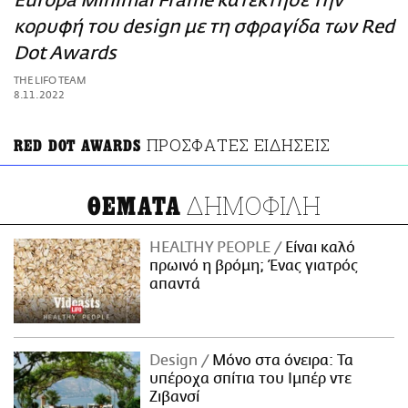
Europa Minimal Frame κατέκτησε την
ΑΜΠΑ
κορυφή του design με τη σφραγίδα των Red
PRINT
Dot Awards
THE LIFO TEAM
8.11.2022
ΠΡΟΣΦΑΤΕΣ ΕΙΔΗΣΕΙΣ
RED DOT AWARDS
ΔΗΜΟΦΙΛΗ
ΘΕΜΑΤΑ
HEALTHY PEOPLE
Είναι καλό
πρωινό η βρόμη; Ένας γιατρός
απαντά
Design
Μόνο στα όνειρα: Τα
υπέροχα σπίτια του Ιμπέρ ντε
Ζιβανσί