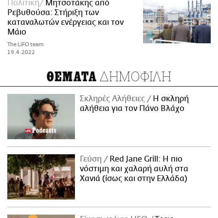
Πολιτική
Μητσοτάκης από
Ρεβυθούσα: Στήριξη των
καταναλωτών ενέργειας και τον
Μάιο
The LiFO team
19.4.2022
ΔΗΜΟΦΙΛΗ
ΘΕΜΑΤΑ
Σκληρές Αλήθειες
H σκληρή
αλήθεια για τον Πάνο Βλάχο
Γεύση
Red Jane Grill: Η πιο
νόστιμη και χαλαρή αυλή στα
Χανιά (ίσως και στην Ελλάδα)