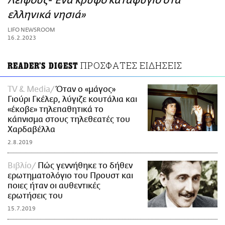
Λειψούς- Ένα κρυφό καταφύγιο στα
ΑΜΠΑ
ελληνικά νησιά»
PRINT
LIFO NEWSROOM
16.2.2023
ΠΡΟΣΦΑΤΕΣ ΕΙΔΗΣΕΙΣ
READER'S DIGEST
TV & Media
Όταν ο «μάγος»
Γιούρι Γκέλερ, λύγιζε κουτάλια και
«έκοβε» τηλεπαθητικά το
κάπνισμα στους τηλεθεατές του
Χαρδαβέλλα
2.8.2019
Βιβλίο
Πώς γεννήθηκε το δήθεν
ερωτηματολόγιο του Προυστ και
ποιες ήταν οι αυθεντικές
ερωτήσεις του
15.7.2019