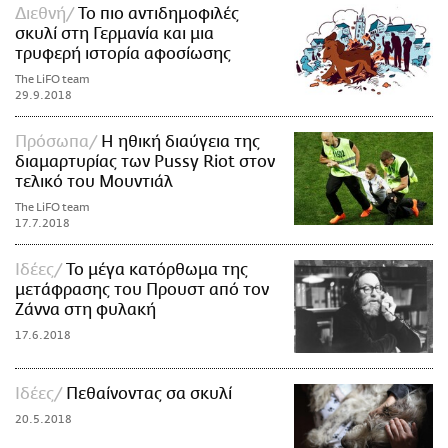
Διεθνή
Το πιο αντιδημοφιλές
σκυλί στη Γερμανία και μια
τρυφερή ιστορία αφοσίωσης
The LiFO team
29.9.2018
Πρόσωπα
Η ηθική διαύγεια της
διαμαρτυρίας των Pussy Riot στον
τελικό του Μουντιάλ
The LiFO team
17.7.2018
Ιδέες
Το μέγα κατόρθωμα της
μετάφρασης του Προυστ από τον
Ζάννα στη φυλακή
17.6.2018
Ιδέες
Πεθαίνοντας σα σκυλί
20.5.2018