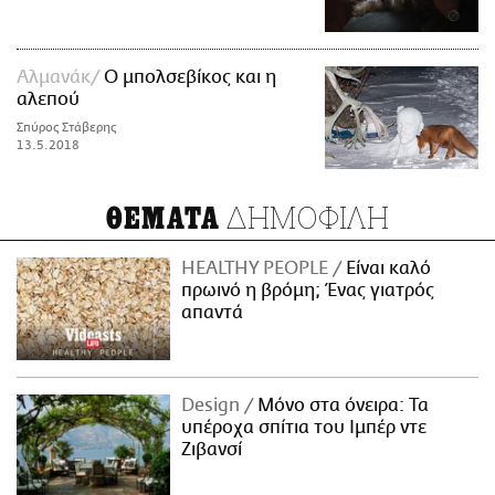
Αλμανάκ
Ο μπολσεβίκος και η
αλεπού
Σπύρος Στάβερης
13.5.2018
ΔΗΜΟΦΙΛΗ
ΘΕΜΑΤΑ
HEALTHY PEOPLE
Είναι καλό
πρωινό η βρόμη; Ένας γιατρός
απαντά
Design
Μόνο στα όνειρα: Τα
υπέροχα σπίτια του Ιμπέρ ντε
Ζιβανσί