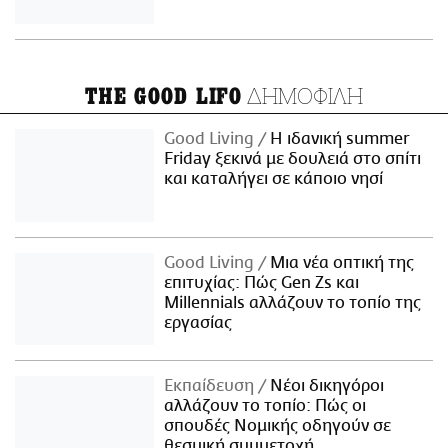
ΔΗΜΟΦΙΛΗ
THE GOOD LIFO
Good Living
Η ιδανική summer
Friday ξεκινά με δουλειά στο σπίτι
και καταλήγει σε κάποιο νησί
Good Living
Μια νέα οπτική της
επιτυχίας: Πώς Gen Zs και
Millennials αλλάζουν το τοπίο της
εργασίας
Εκπαίδευση
Νέοι δικηγόροι
αλλάζουν το τοπίο: Πώς οι
σπουδές Νομικής οδηγούν σε
θεσμική συμμετοχή