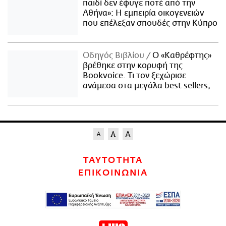
παιδί δεν έφυγε ποτέ από την
Αθήνα»: Η εμπειρία οικογενειών
που επέλεξαν σπουδές στην Κύπρο
Οδηγός Βιβλίου
Ο «Καθρέφτης»
βρέθηκε στην κορυφή της
Bookvoice. Τι τον ξεχώρισε
ανάμεσα στα μεγάλα best sellers;
ΤΑΥΤΟΤΗΤΑ
ΕΠΙΚΟΙΝΩΝΙΑ