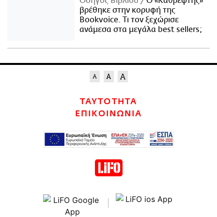
Οδηγός Βιβλίου
Ο «Καθρέφτης»
βρέθηκε στην κορυφή της
Bookvoice. Τι τον ξεχώρισε
ανάμεσα στα μεγάλα best sellers;
ΤΑΥΤΟΤΗΤΑ
ΕΠΙΚΟΙΝΩΝΙΑ