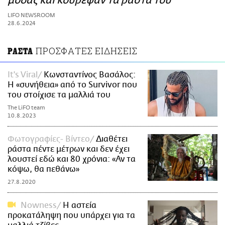
μόδας και κούρεψαν τα ράστα του
ΑΜΠΑ
LIFO NEWSROOM
PRINT
28.6.2024
ΠΡΟΣΦΑΤΕΣ ΕΙΔΗΣΕΙΣ
ΡΑΣΤΑ
It's Viral
Κωνσταντίνος Βασάλος:
Η «συνήθεια» από το Survivor που
του στοίχισε τα μαλλιά του
The LiFO team
10.8.2023
Φωτογραφίες- Βίντεο
Διαθέτει
ράστα πέντε μέτρων και δεν έχει
λουστεί εδώ και 80 χρόνια: «Αν τα
κόψω, θα πεθάνω»
27.8.2020
Nowness
Η αστεία
προκατάληψη που υπάρχει για τα