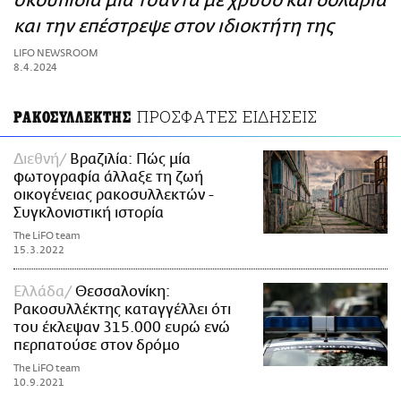
σκουπίδια μια τσάντα με χρυσό και δολάρια
ΑΜΠΑ
και την επέστρεψε στον ιδιοκτήτη της
PRINT
LIFO NEWSROOM
8.4.2024
ΠΡΟΣΦΑΤΕΣ ΕΙΔΗΣΕΙΣ
ΡΑΚΟΣΥΛΛΕΚΤΗΣ
Διεθνή
Βραζιλία: Πώς μία
φωτογραφία άλλαξε τη ζωή
οικογένειας ρακοσυλλεκτών -
Συγκλονιστική ιστορία
The LiFO team
15.3.2022
Ελλάδα
Θεσσαλονίκη:
Ρακοσυλλέκτης καταγγέλλει ότι
του έκλεψαν 315.000 ευρώ ενώ
περπατούσε στον δρόμο
The LiFO team
10.9.2021