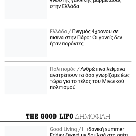
γνωστής γαλλικής μαρμελάδας
στην Ελλάδα
Ελλάδα
Πνιγμός 4χρονου σε
πισίνα στην Πάρο: Οι γονείς δεν
ήταν παρόντες
Πολιτισμός
Ανθρώπινα λείψανα
ανατρέπουν τα όσα γνωρίζαμε έως
τώρα για το τέλος του Μινωικού
πολιτισμού
ΔΗΜΟΦΙΛΗ
THE GOOD LIFO
Good Living
Η ιδανική summer
Friday ξεκινά με δουλειά στο σπίτι