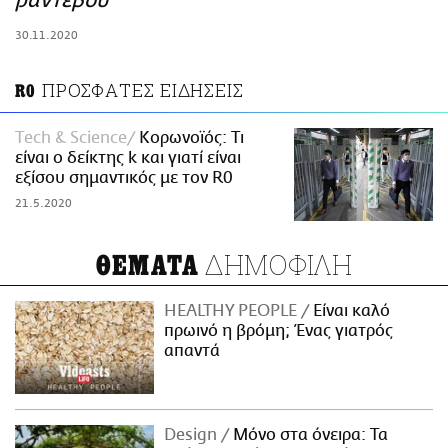
ραντεβού
ΑΜΠΑ
30.11.2020
PRINT
ΠΡΟΣΦΑΤΕΣ ΕΙΔΗΣΕΙΣ
R0
Τech & Science
Κορωνοϊός: Τι
είναι ο δείκτης k και γιατί είναι
εξίσου σημαντικός με τον R0
21.5.2020
ΔΗΜΟΦΙΛΗ
ΘΕΜΑΤΑ
HEALTHY PEOPLE
Είναι καλό
πρωινό η βρόμη; Ένας γιατρός
απαντά
Design
Μόνο στα όνειρα: Τα