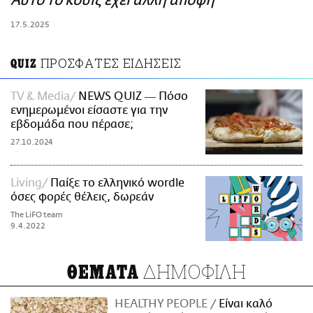
Αυτό το κουίζ έχει άλλη άποψη
ΑΜΠΑ
17.5.2025
PRINT
ΠΡΟΣΦΑΤΕΣ ΕΙΔΗΣΕΙΣ
QUIZ
TV & Media
NEWS QUIZ ― Πόσο
ενημερωμένοι είσαστε για την
εβδομάδα που πέρασε;
27.10.2024
Living
Παίξε το ελληνικό wordle
όσες φορές θέλεις, δωρεάν
The LiFO team
9.4.2022
ΔΗΜΟΦΙΛΗ
ΘΕΜΑΤΑ
HEALTHY PEOPLE
Είναι καλό