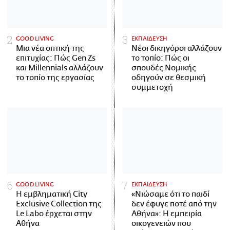
GOOD LIVING
ΕΚΠΑΙΔΕΥΣΗ
Μια νέα οπτική της
Νέοι δικηγόροι αλλάζουν
επιτυχίας: Πώς Gen Zs
το τοπίο: Πώς οι
και Millennials αλλάζουν
σπουδές Νομικής
το τοπίο της εργασίας
οδηγούν σε θεσμική
συμμετοχή
GOOD LIVING
ΕΚΠΑΙΔΕΥΣΗ
Η εμβληματική City
«Νιώσαμε ότι το παιδί
Exclusive Collection της
δεν έφυγε ποτέ από την
Le Labo έρχεται στην
Αθήνα»: Η εμπειρία
Αθήνα
οικογενειών που