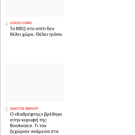
GOOD LIVING
Το BBQ στο σπίτι δεν
θέλει χώρο. Θέλει τρόπο.
ΟΔΗΓΟΣ ΒΙΒΛΙΟΥ
Ο «Καθρέφτης» βρέθηκε
στην κορυφή της
Bookvoice. Τι τον
ξεχώρισε ανάμεσα στα