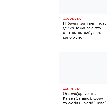
GOOD LIVING
Η ιδανική summer Friday
ξεκινά με δουλειά στο
σπίτι και καταλήγει σε
κάποιο νησί
GOOD LIVING
Οι εργαζόμενοι της
Kaizen Gaming βίωσαν
το World Cup από "μέσα"