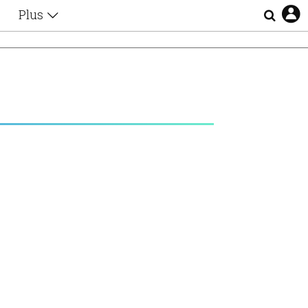
Plus
Θέματα
Συνεντεύξεις
Videos
τα
Αφιερώματα
Ζώδια
Εξομολογήσεις
Blogs
η
Οι Αθηναίοι
Απώλειες
Lgbtqi+
Επιλογές