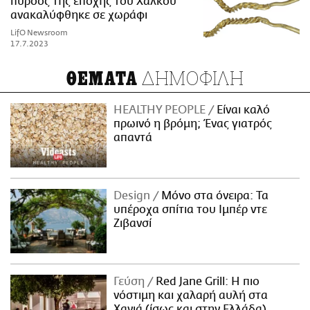
πυρσός της εποχής του Χαλκού
ανακαλύφθηκε σε χωράφι
LifO Newsroom
17.7.2023
ΔΗΜΟΦΙΛΗ
ΘΕΜΑΤΑ
HEALTHY PEOPLE
Είναι καλό
πρωινό η βρόμη; Ένας γιατρός
απαντά
Design
Μόνο στα όνειρα: Τα
υπέροχα σπίτια του Ιμπέρ ντε
Ζιβανσί
Γεύση
Red Jane Grill: Η πιο
νόστιμη και χαλαρή αυλή στα
Χανιά (ίσως και στην Ελλάδα)