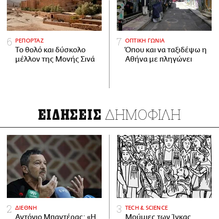
ΡΕΠΟΡΤΑΖ
ΟΠΤΙΚΗ ΓΩΝΙΑ
Το θολό και δύσκολο
Όπου και να ταξιδέψω η
μέλλον της Μονής Σινά
Αθήνα με πληγώνει
ΔΗΜΟΦΙΛΗ
ΕΙΔΗΣΕΙΣ
ΔΙΕΘΝΗ
ΤECH & SCIENCE
Αντόνιο Μπαντέρας: «Η
Μούμιες των Ίνκας