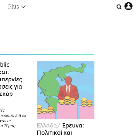
Plus
Θέματα
Συνεντεύξεις
Videos
τα
Αφιερώματα
Ζώδια
Εξομολογήσεις
Blogs
η
blic
Οι Αθηναίοι
κατ.
Απώλειες
απεργίες
Lgbtqi+
σεις για
Επιλογές
Ρεκόρ
ές,
περίπου 2,5 εκ
χαν σε
Ελλάδα
Έρευνα:
τα Τέμπη
Πολιτικοί και