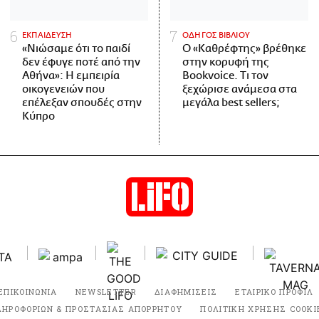
ΕΚΠΑΙΔΕΥΣΗ
ΟΔΗΓΟΣ ΒΙΒΛΙΟΥ
«Νιώσαμε ότι το παιδί
Ο «Καθρέφτης» βρέθηκε
δεν έφυγε ποτέ από την
στην κορυφή της
Αθήνα»: Η εμπειρία
Bookvoice. Τι τον
οικογενειών που
ξεχώρισε ανάμεσα στα
επέλεξαν σπουδές στην
μεγάλα best sellers;
Κύπρο
ΕΠΙΚΟΙΝΩΝΙΑ
NEWSLETTER
ΔΙΑΦΗΜΙΣΕΙΣ
ΕΤΑΙΡΙΚΟ ΠΡΟΦΙΛ
ΛΗΡΟΦΟΡΙΩΝ & ΠΡΟΣΤΑΣΙΑΣ ΑΠΟΡΡΗΤΟΥ
ΠΟΛΙΤΙΚΗ ΧΡΗΣΗΣ COOKI