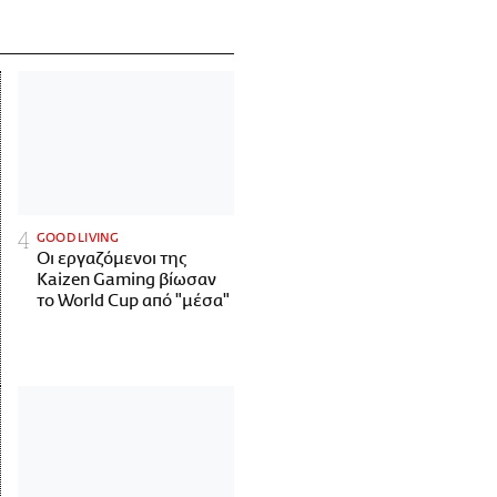
GOOD LIVING
Οι εργαζόμενοι της
Kaizen Gaming βίωσαν
το World Cup από "μέσα"