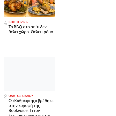
GOOD LIVING
Το BBQ στο σπίτι δεν
θέλει χώρο. Θέλει τρόπο.
ΟΔΗΓΟΣ ΒΙΒΛΙΟΥ
Ο «Καθρέφτης» βρέθηκε
στην κορυφή της
Bookvoice. Τι τον
ξεχώρισε ανάμεσα στα