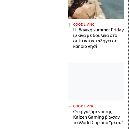
GOOD LIVING
Η ιδανική summer Friday
ξεκινά με δουλειά στο
σπίτι και καταλήγει σε
κάποιο νησί
GOOD LIVING
Οι εργαζόμενοι της
Kaizen Gaming βίωσαν
το World Cup από "μέσα"