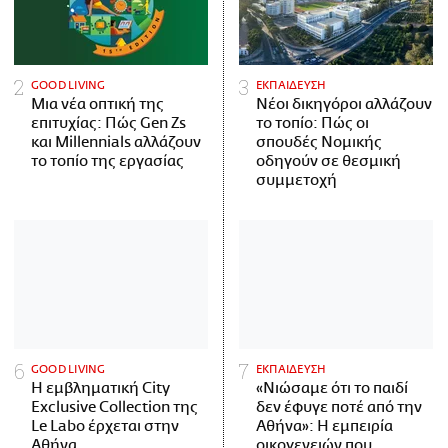
GOOD LIVING
ΕΚΠΑΙΔΕΥΣΗ
Μια νέα οπτική της
Νέοι δικηγόροι αλλάζουν
επιτυχίας: Πώς Gen Zs
το τοπίο: Πώς οι
και Millennials αλλάζουν
σπουδές Νομικής
το τοπίο της εργασίας
οδηγούν σε θεσμική
συμμετοχή
GOOD LIVING
ΕΚΠΑΙΔΕΥΣΗ
Η εμβληματική City
«Νιώσαμε ότι το παιδί
Exclusive Collection της
δεν έφυγε ποτέ από την
Le Labo έρχεται στην
Αθήνα»: Η εμπειρία
Αθήνα
οικογενειών που