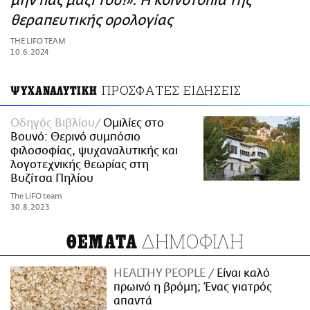
μην πας μαζί του!»: Η κοινοτοπία της
ΑΜΠΑ
θεραπευτικής ορολογίας
PRINT
THE LIFO TEAM
10.6.2024
ΠΡΟΣΦΑΤΕΣ ΕΙΔΗΣΕΙΣ
ΨΥΧΑΝΑΛΥΤΙΚΗ
Οδηγός Βιβλίου
Ομιλίες στο
Βουνό: Θερινό συμπόσιο
φιλοσοφίας, ψυχαναλυτικής και
λογοτεχνικής θεωρίας στη
Βυζίτσα Πηλίου
The LiFO team
30.8.2023
ΔΗΜΟΦΙΛΗ
ΘΕΜΑΤΑ
HEALTHY PEOPLE
Είναι καλό
πρωινό η βρόμη; Ένας γιατρός
απαντά