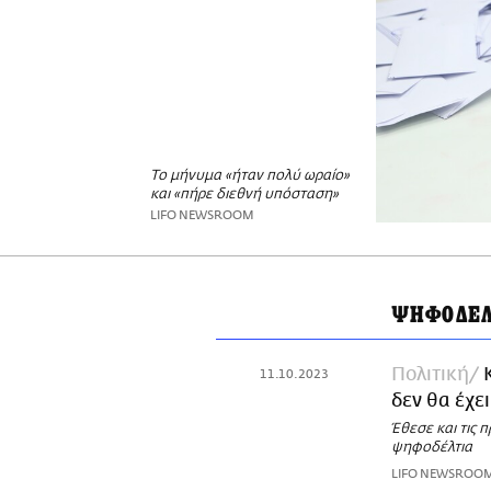
Το μήνυμα «ήταν πολύ ωραίο»
και «πήρε διεθνή υπόσταση»
LIFO NEWSROOM
ΨΗΦΟΔΕΛ
Πολιτική
11.10.2023
δεν θα έχε
Έθεσε και τις 
ψηφοδέλτια
LIFO NEWSROO