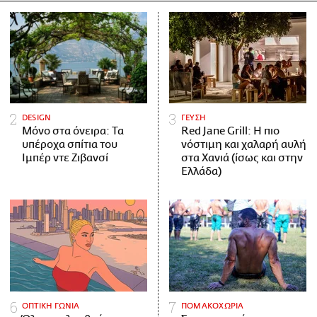
DESIGN
ΓΕΥΣΗ
Μόνο στα όνειρα: Τα
Red Jane Grill: Η πιο
υπέροχα σπίτια του
νόστιμη και χαλαρή αυλή
Ιμπέρ ντε Ζιβανσί
στα Χανιά (ίσως και στην
Ελλάδα)
ΟΠΤΙΚΗ ΓΩΝΙΑ
ΠΟΜΑΚΟΧΩΡΙΑ