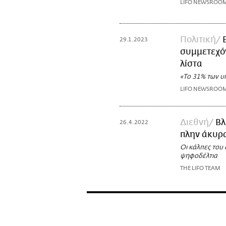
LIFO NEWSROO
Πολιτική
29.1.2023
συμμετεχό
λίστα
«Το 31% των υ
LIFO NEWSROO
Διεθνή
Βλ
26.4.2022
πλην άκυρα
Οι κάλπες του
ψηφοδέλτια
THE LIFO TEAM