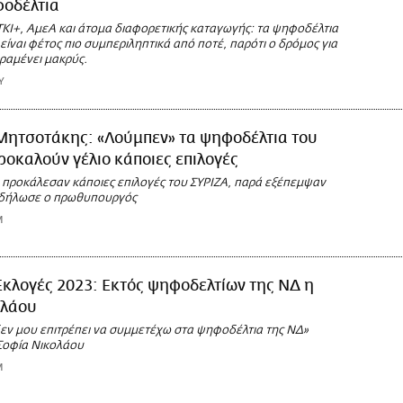
φοδέλτια
ΤΚΙ+, ΑμεΑ και άτομα διαφορετικής καταγωγής: τα ψηφοδέλτια
ίναι φέτος πιο συμπεριληπτικά από ποτέ, παρότι ο δρόμος για
ραμένει μακρύς.
Υ
Μητσοτάκης: «Λούμπεν» τα ψηφοδέλτια του
ροκαλούν γέλιο κάποιες επιλογές
 προκάλεσαν κάποιες επιλογές του ΣΥΡΙΖΑ, παρά εξέπεμψαν
 δήλωσε ο πρωθυπουργός
M
Εκλογές 2023: Εκτός ψηφοδελτίων της ΝΔ η
ολάου
δεν μου επιτρέπει να συμμετέχω στα ψηφοδέλτια της ΝΔ»
 Σοφία Νικολάου
M