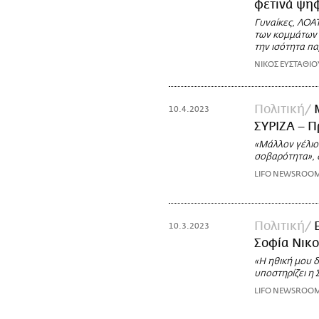
φετινά ψη
Γυναίκες, ΛΟΑ
των κομμάτων ε
την ισότητα πα
ΝΙΚΟΣ ΕΥΣΤΑΘΙΟ
Πολιτική
10.4.2023
ΣΥΡΙΖΑ – Π
«Μάλλον γέλιο
σοβαρότητα»,
LIFO NEWSROO
Πολιτική
10.3.2023
Σοφία Νικ
«Η ηθική μου 
υποστηρίζει η
LIFO NEWSROO