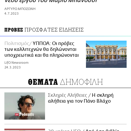
νέου έργου του Μάριο Μπανούσι
ΑΜΠΑ
ΑΡΓΥΡΩ ΜΠΟΖΩΝΗ
PRINT
4.7.2023
ΠΡΟΣΦΑΤΕΣ ΕΙΔΗΣΕΙΣ
ΠΡΟΒΕΣ
Πολιτισμός
ΥΠΠΟΑ: Οι πρόβες
των καλλιτεχνών θα δηλώνονται
υποχρεωτικά και θα πληρώνονται
LifO Newsroom
24.3.2023
ΔΗΜΟΦΙΛΗ
ΘΕΜΑΤΑ
Σκληρές Αλήθειες
H σκληρή
αλήθεια για τον Πάνο Βλάχο