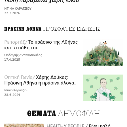
πόλη παραμένει χωρίς ίσκιο
ΑΜΠΑ
ΝΤΙΝΑ ΚΑΡΑΤΖΙΟΥ
PRINT
22.7.2026
ΠΡΟΣΦΑΤΕΣ ΕΙΔΗΣΕΙΣ
ΠΡΑΣΙΝΗ ΑΘΗΝΑ
Ρεπορτάζ
Το πράσινο της Αθήνας
και τα πάθη του
Θοδωρής Αντωνόπουλος
17.4.2025
Οπτική Γωνία
Χάρης Δούκας:
Πράσινη Αθήνα ή πράσινα άλογα;
Ντίνα Καράτζιου
28.6.2024
ΔΗΜΟΦΙΛΗ
ΘΕΜΑΤΑ
HEALTHY PEOPLE
Είναι καλό