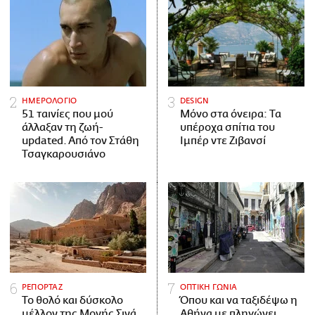
ΗΜΕΡΟΛΟΓΙΟ
DESIGN
51 ταινίες που μού
Μόνο στα όνειρα: Τα
άλλαξαν τη ζωή-
υπέροχα σπίτια του
updated. Aπό τον Στάθη
Ιμπέρ ντε Ζιβανσί
Τσαγκαρουσιάνο
ΡΕΠΟΡΤΑΖ
ΟΠΤΙΚΗ ΓΩΝΙΑ
Το θολό και δύσκολο
Όπου και να ταξιδέψω η
μέλλον της Μονής Σινά
Αθήνα με πληγώνει