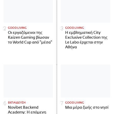
GOOD LIVING
GOOD LIVING
Οι εργαζόμενοι της
Η εμβληματική City
Kaizen Gaming βίωσαν
Exclusive Collection της
το World Cup από "μέσα"
Le Labo έρχεται στην
Αθήνα
ΕΚΠΑΙΔΕΥΣΗ
GOOD LIVING
Novibet Backend
Μια μέρα ζωής στο νησί
Academy: Η επόμενη