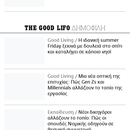
ΔΗΜΟΦΙΛΗ
THE GOOD LIFO
Good Living
Η ιδανική summer
Friday ξεκινά με δουλειά στο σπίτι
και καταλήγει σε κάποιο νησί
Good Living
Μια νέα οπτική της
επιτυχίας: Πώς Gen Zs και
Millennials αλλάζουν το τοπίο της
εργασίας
Εκπαίδευση
Νέοι δικηγόροι
αλλάζουν το τοπίο: Πώς οι
σπουδές Νομικής οδηγούν σε
θεσμική συμμετοχή