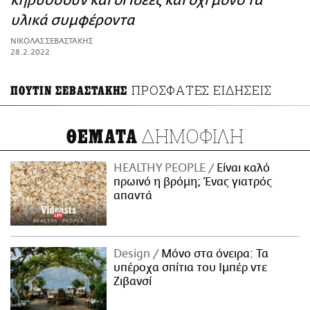
κηρύσσουν και οι ιδέες και όχι μόνο τα
ΑΜΠΑ
υλικά συμφέροντα
PRINT
ΝΙΚΟΛΑΣ ΣΕΒΑΣΤΑΚΗΣ
28.2.2022
ΠΡΟΣΦΑΤΕΣ ΕΙΔΗΣΕΙΣ
ΠΟΥΤΙΝ ΣΕΒΑΣΤΑΚΗΣ
ΔΗΜΟΦΙΛΗ
ΘΕΜΑΤΑ
HEALTHY PEOPLE
Είναι καλό
πρωινό η βρόμη; Ένας γιατρός
απαντά
Design
Μόνο στα όνειρα: Τα
υπέροχα σπίτια του Ιμπέρ ντε
Ζιβανσί