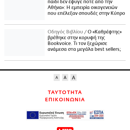
παιδί δεν έφυγε ποτέ από την
Αθήνα»: Η εμπειρία οικογενειών
που επέλεξαν σπουδές στην Κύπρο
Οδηγός Βιβλίου
Ο «Καθρέφτης»
βρέθηκε στην κορυφή της
Bookvoice. Τι τον ξεχώρισε
ανάμεσα στα μεγάλα best sellers;
ΤΑΥΤΟΤΗΤΑ
ΕΠΙΚΟΙΝΩΝΙΑ