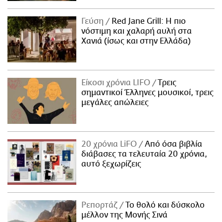
Γεύση
Red Jane Grill: Η πιο
νόστιμη και χαλαρή αυλή στα
Χανιά (ίσως και στην Ελλάδα)
Είκοσι χρόνια LIFO
Tρεις
σημαντικοί Έλληνες μουσικοί, τρεις
μεγάλες απώλειες
20 χρόνια LiFO
Από όσα βιβλία
διάβασες τα τελευταία 20 χρόνια,
αυτό ξεχωρίζεις
Ρεπορτάζ
Το θολό και δύσκολο
μέλλον της Μονής Σινά