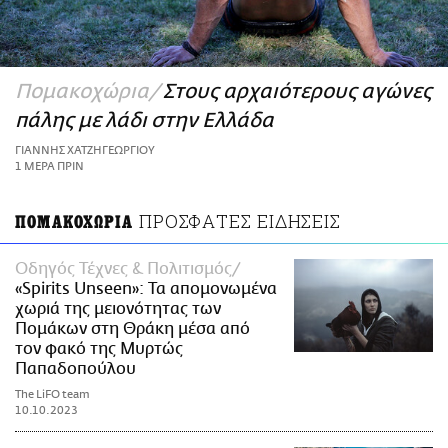
ΑΜΠΑ
PRINT
Πομακοχώρια
Στους αρχαιότερους αγώνες
πάλης με λάδι στην Ελλάδα
ΓΙΑΝΝΗΣ ΧΑΤΖΗΓΕΩΡΓΙΟΥ
1 ΜΕΡΑ ΠΡΙΝ
ΠΡΟΣΦΑΤΕΣ ΕΙΔΗΣΕΙΣ
ΠΟΜΑΚΟΧΩΡΙΑ
Οδηγός Τέχνες & Πολιτισμός
«Spirits Unseen»: Τα απομονωμένα
χωριά της μειονότητας των
Πομάκων στη Θράκη μέσα από
τον φακό της Μυρτώς
Παπαδοπούλου
The LiFO team
10.10.2023