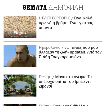
ΔΗΜΟΦΙΛΗ
ΘΕΜΑΤΑ
HEALTHY PEOPLE
Είναι καλό
πρωινό η βρόμη; Ένας γιατρός
απαντά
Ημερολόγιο
51 ταινίες που μού
άλλαξαν τη ζωή- updated. Aπό τον
Στάθη Τσαγκαρουσιάνο
Design
Μόνο στα όνειρα: Τα
υπέροχα σπίτια του Ιμπέρ ντε
Ζιβανσί