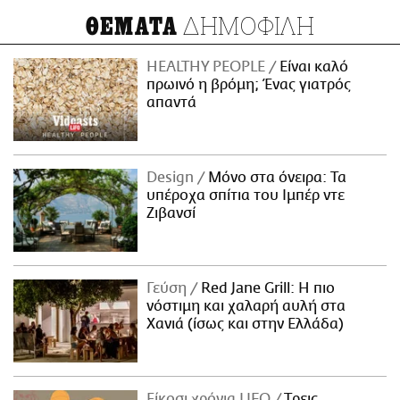
ΔΗΜΟΦΙΛΗ
ΘΕΜΑΤΑ
HEALTHY PEOPLE
Είναι καλό
πρωινό η βρόμη; Ένας γιατρός
απαντά
Design
Μόνο στα όνειρα: Τα
υπέροχα σπίτια του Ιμπέρ ντε
Ζιβανσί
Γεύση
Red Jane Grill: Η πιο
νόστιμη και χαλαρή αυλή στα
Χανιά (ίσως και στην Ελλάδα)
Είκοσι χρόνια LIFO
Tρεις