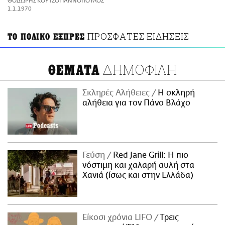
ΘΟΔΩΡΗΣ ΚΟΥΤΣΟΓΙΑΝΝΟΠΟΥΛΟΣ
ΑΜΠΑ
1.1.1970
PRINT
ΠΡΟΣΦΑΤΕΣ ΕΙΔΗΣΕΙΣ
ΤΟ ΠΟΛΙΚΟ ΕΞΠΡΕΣ
ΔΗΜΟΦΙΛΗ
ΘΕΜΑΤΑ
Σκληρές Αλήθειες
H σκληρή
αλήθεια για τον Πάνο Βλάχο
Γεύση
Red Jane Grill: Η πιο
νόστιμη και χαλαρή αυλή στα
Χανιά (ίσως και στην Ελλάδα)
Είκοσι χρόνια LIFO
Tρεις