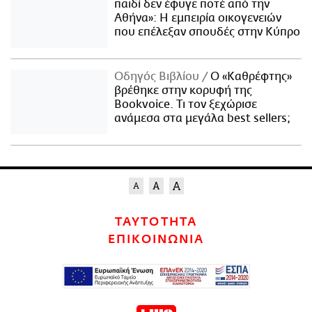
παιδί δεν έφυγε ποτέ από την
Αθήνα»: Η εμπειρία οικογενειών
που επέλεξαν σπουδές στην Κύπρο
Οδηγός Βιβλίου
Ο «Καθρέφτης»
βρέθηκε στην κορυφή της
Bookvoice. Τι τον ξεχώρισε
ανάμεσα στα μεγάλα best sellers;
ΤΑΥΤΟΤΗΤΑ
ΕΠΙΚΟΙΝΩΝΙΑ