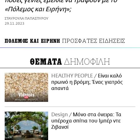
πόσες γενιές έμελλε να τραφούν με το
ΑΜΠΑ
«Πόλεμος και Ειρήνη»;
PRINT
ΣΤΑΥΡΟΥΛΑ ΠΑΠΑΣΠΥΡΟΥ
29.11.2023
ΠΡΟΣΦΑΤΕΣ ΕΙΔΗΣΕΙΣ
ΠΟΛΕΜΟΣ ΚΑΙ ΕΙΡΗΝΗ
ΔΗΜΟΦΙΛΗ
ΘΕΜΑΤΑ
HEALTHY PEOPLE
Είναι καλό
πρωινό η βρόμη; Ένας γιατρός
απαντά
Design
Μόνο στα όνειρα: Τα
υπέροχα σπίτια του Ιμπέρ ντε
Ζιβανσί