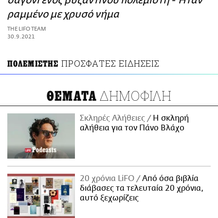
σαγόνι ενός βυζαντινού πολεμιστή - Ήταν
ΑΜΠΑ
ραμμένο με χρυσό νήμα
PRINT
THE LIFO TEAM
30.9.2021
ΠΡΟΣΦΑΤΕΣ ΕΙΔΗΣΕΙΣ
ΠΟΛΕΜΙΣΤΗΣ
ΔΗΜΟΦΙΛΗ
ΘΕΜΑΤΑ
Σκληρές Αλήθειες
H σκληρή
αλήθεια για τον Πάνο Βλάχο
20 χρόνια LiFO
Από όσα βιβλία
διάβασες τα τελευταία 20 χρόνια,
αυτό ξεχωρίζεις