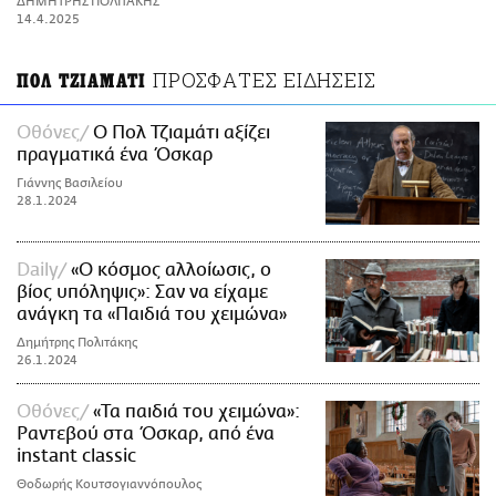
ΔΗΜΗΤΡΗΣ ΠΟΛΙΤΑΚΗΣ
ΑΜΠΑ
14.4.2025
PRINT
ΠΡΟΣΦΑΤΕΣ ΕΙΔΗΣΕΙΣ
ΠΟΛ ΤΖΙΑΜΑΤΙ
Οθόνες
Ο Πολ Τζιαμάτι αξίζει
πραγματικά ένα Όσκαρ
Γιάννης Βασιλείου
28.1.2024
Daily
«Ο κόσμος αλλοίωσις, ο
βίος υπόληψις»: Σαν να είχαμε
ανάγκη τα «Παιδιά του χειμώνα»
Δημήτρης Πολιτάκης
26.1.2024
Οθόνες
«Τα παιδιά του χειμώνα»:
Ραντεβού στα Όσκαρ, από ένα
instant classic
Θοδωρής Κουτσογιαννόπουλος