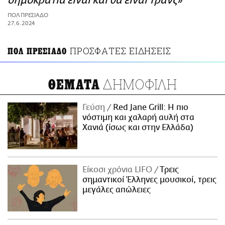
δημοκρατία είναι και θα είναι τρανς»
ΑΜΠΑ
ΠOΛ ΠΡΕΣΙΑΔΟ
PRINT
27.6.2024
ΠΡΟΣΦΑΤΕΣ ΕΙΔΗΣΕΙΣ
ΠΟΛ ΠΡΕΣΙΑΔΟ
ΔΗΜΟΦΙΛΗ
ΘΕΜΑΤΑ
Γεύση
Red Jane Grill: Η πιο
νόστιμη και χαλαρή αυλή στα
Χανιά (ίσως και στην Ελλάδα)
Είκοσι χρόνια LIFO
Tρεις
σημαντικοί Έλληνες μουσικοί, τρεις
μεγάλες απώλειες