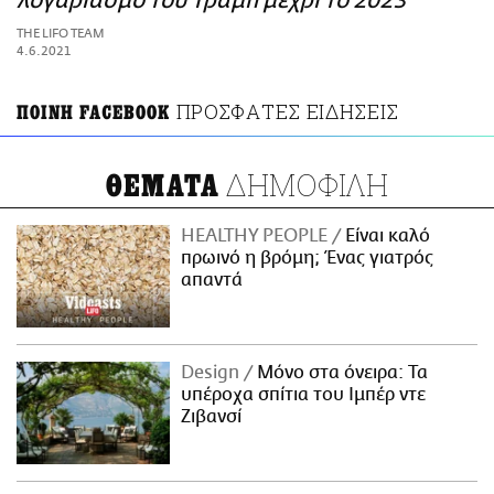
λογαριασμό του Τραμπ μέχρι το 2023
ΑΜΠΑ
THE LIFO TEAM
PRINT
4.6.2021
ΠΡΟΣΦΑΤΕΣ ΕΙΔΗΣΕΙΣ
ΠΟΙΝΗ FACEBOOK
ΔΗΜΟΦΙΛΗ
ΘΕΜΑΤΑ
HEALTHY PEOPLE
Είναι καλό
πρωινό η βρόμη; Ένας γιατρός
απαντά
Design
Μόνο στα όνειρα: Τα
υπέροχα σπίτια του Ιμπέρ ντε
Ζιβανσί