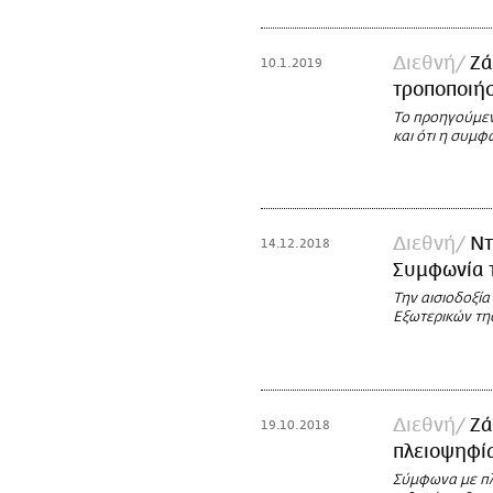
Διεθνή
Ζά
10.1.2019
τροποποιήσ
Το προηγούμεν
και ότι η συμφ
Διεθνή
Ντ
14.12.2018
Συμφωνία 
Την αισιοδοξί
Εξωτερικών τ
Διεθνή
Zά
19.10.2018
πλειοψηφία
Σύμφωνα με πλ