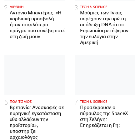
ΔΙΕΘΝΗ
ΤECH & SCIENCE
Αντόνιο Μπαντέρας: «Η
Μούμιες των Ίνκας
καρδιακή προσβολή
παρέχουν την πρώτη
ήταν το καλύτερο
απόδειξη DNA ότι οι
πράγμα που συνέβη ποτέ
Ευρωπαίοι μετέφεραν
στη ζωή μου»
την ευλογιά στην
Αμερική
ΠΟΛΙΤΙΣΜΟΣ
ΤECH & SCIENCE
Βρετανία: Ανασκαφές σε
Προσέκρουσε ο
πυρηνική εγκατάσταση
πύραυλος της SpaceX
«θα αλλάξουν την
στη Σελήνη:
προϊστορία»,
Επηρεάζεται η Γη;
υποστηρίζει
αρχαιολόγος