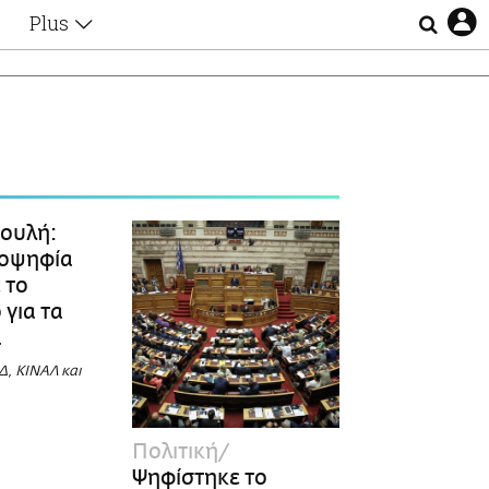
Plus
Θέματα
Συνεντεύξεις
Videos
τα
Αφιερώματα
Ζώδια
Εξομολογήσεις
Blogs
η
ουλή:
Οι Αθηναίοι
ιοψηφία
Απώλειες
 το
Lgbtqi+
 για τα
Επιλογές
ά
Δ, ΚΙΝΑΛ και
Πολιτική
Ψηφίστηκε το