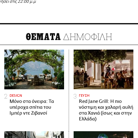
νήσει στις 22:00 μ.μ
ΔΗΜΟΦΙΛΗ
ΘΕΜΑΤΑ
DESIGN
ΓΕΥΣΗ
Μόνο στα όνειρα: Τα
Red Jane Grill: Η πιο
υπέροχα σπίτια του
νόστιμη και χαλαρή αυλή
Ιμπέρ ντε Ζιβανσί
στα Χανιά (ίσως και στην
Ελλάδα)