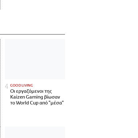
GOOD LIVING
Οι εργαζόμενοι της
Kaizen Gaming βίωσαν
το World Cup από "μέσα"