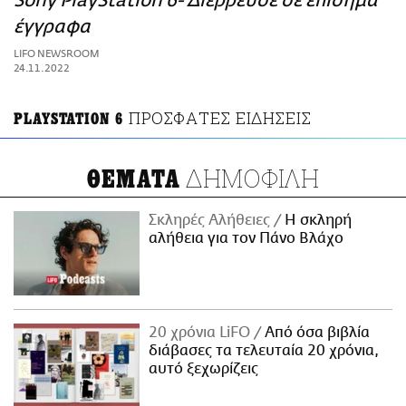
Sony PlayStation 6- Διέρρευσε σε επίσημα
ΑΜΠΑ
έγγραφα
PRINT
LIFO NEWSROOM
24.11.2022
ΠΡΟΣΦΑΤΕΣ ΕΙΔΗΣΕΙΣ
PLAYSTATION 6
ΔΗΜΟΦΙΛΗ
ΘΕΜΑΤΑ
Σκληρές Αλήθειες
H σκληρή
αλήθεια για τον Πάνο Βλάχο
20 χρόνια LiFO
Από όσα βιβλία
διάβασες τα τελευταία 20 χρόνια,
αυτό ξεχωρίζεις