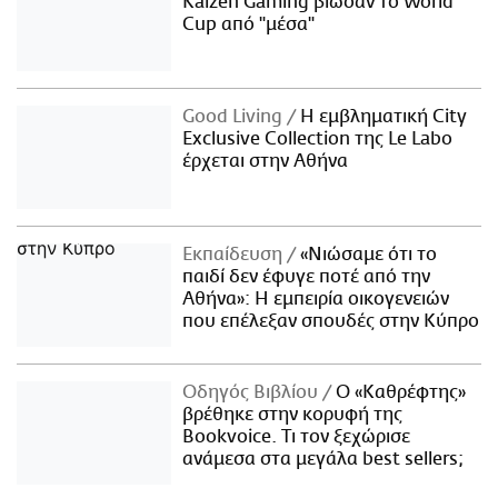
Kaizen Gaming βίωσαν το World
Cup από "μέσα"
Good Living
Η εμβληματική City
Exclusive Collection της Le Labo
έρχεται στην Αθήνα
Εκπαίδευση
«Νιώσαμε ότι το
παιδί δεν έφυγε ποτέ από την
Αθήνα»: Η εμπειρία οικογενειών
που επέλεξαν σπουδές στην Κύπρο
Οδηγός Βιβλίου
Ο «Καθρέφτης»
βρέθηκε στην κορυφή της
Bookvoice. Τι τον ξεχώρισε
ανάμεσα στα μεγάλα best sellers;