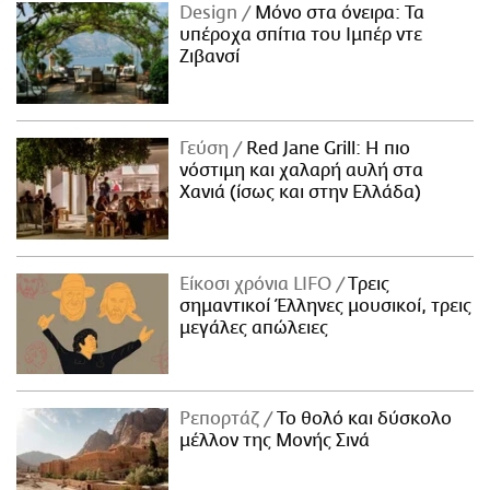
Design
Μόνο στα όνειρα: Τα
υπέροχα σπίτια του Ιμπέρ ντε
Ζιβανσί
Γεύση
Red Jane Grill: Η πιο
νόστιμη και χαλαρή αυλή στα
Χανιά (ίσως και στην Ελλάδα)
Είκοσι χρόνια LIFO
Tρεις
σημαντικοί Έλληνες μουσικοί, τρεις
μεγάλες απώλειες
Ρεπορτάζ
Το θολό και δύσκολο
μέλλον της Μονής Σινά