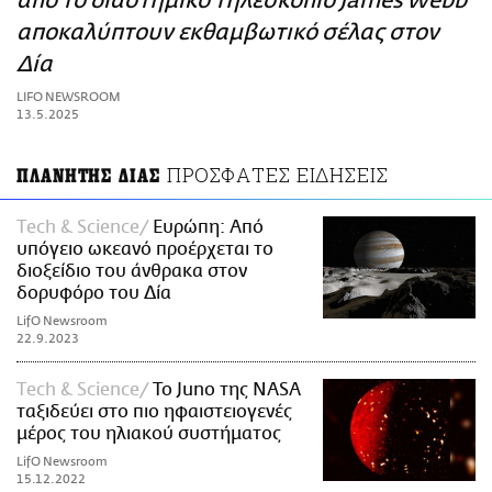
από το διαστημικό τηλεσκόπιο James Webb
ΑΜΠΑ
αποκαλύπτουν εκθαμβωτικό σέλας στον
PRINT
Δία
LIFO NEWSROOM
13.5.2025
ΠΡΟΣΦΑΤΕΣ ΕΙΔΗΣΕΙΣ
ΠΛΑΝΗΤΗΣ ΔΙΑΣ
Τech & Science
Ευρώπη: Από
υπόγειο ωκεανό προέρχεται το
διοξείδιο του άνθρακα στον
δορυφόρο του Δία
LifO Newsroom
22.9.2023
Τech & Science
Το Juno της NASA
ταξιδεύει στο πιο ηφαιστειογενές
μέρος του ηλιακού συστήματος
LifO Newsroom
15.12.2022