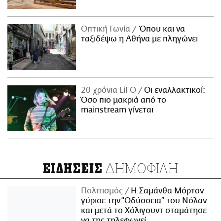
Οπτική Γωνία
Όπου και να
ταξιδέψω η Αθήνα με πληγώνει
20 χρόνια LiFO
Οι εναλλακτικοί:
Όσο πιο μακριά από το
mainstream γίνεται
ΔΗΜΟΦΙΛΗ
ΕΙΔΗΣΕΙΣ
Πολιτισμός
Η Σαμάνθα Μόρτον
γύρισε την “Οδύσσεια” του Νόλαν
και μετά το Χόλιγουντ σταμάτησε
να της τηλεφωνεί