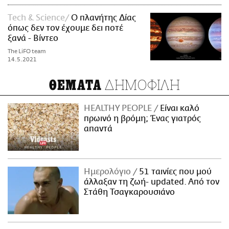
Τech & Science
Ο πλανήτης Δίας
όπως δεν τον έχουμε δει ποτέ
ξανά - Βίντεο
The LiFO team
14.5.2021
ΔΗΜΟΦΙΛΗ
ΘΕΜΑΤΑ
HEALTHY PEOPLE
Είναι καλό
πρωινό η βρόμη; Ένας γιατρός
απαντά
Ημερολόγιο
51 ταινίες που μού
άλλαξαν τη ζωή- updated. Aπό τον
Στάθη Τσαγκαρουσιάνο