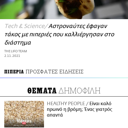
ΑΜΠΑ
PRINT
Τech & Science
Αστροναύτες έφαγαν
τάκος με πιπεριές που καλλιέργησαν στο
διάστημα
THE LIFO TEAM
2.11.2021
ΠΡΟΣΦΑΤΕΣ ΕΙΔΗΣΕΙΣ
ΠΙΠΕΡΙΑ
ΔΗΜΟΦΙΛΗ
ΘΕΜΑΤΑ
HEALTHY PEOPLE
Είναι καλό
πρωινό η βρόμη; Ένας γιατρός
απαντά