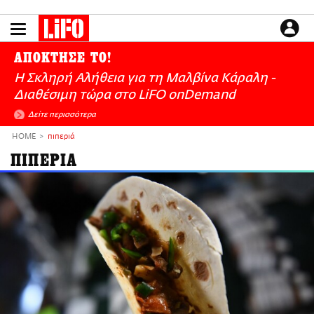
Παράκαμψη
προς
το
ΕΙΔΗΣΕΙΣ
κυρίως
ΑΠΟΚΤΗΣΕ ΤΟ!
περιεχόμενο
CULTURE
Η Σκληρή Αλήθεια για τη Μαλβίνα Κάραλη -
ΑΠΟΨΕΙΣ
Διαθέσιμη τώρα στo LiFO onDemand
ΤΡΟΠΟΣ ΖΩΗΣ
Δείτε περισσότερα
PODCASTS
HOME
πιπεριά
Plus
ΠΙΠΕΡΙΑ
LIFO SHOP
NEWSLETTER
ΜΙΚΡΟΠΡΑΓΜΑΤΑ
THE GOOD LIFO
LIFOLAND
CITY GUIDE