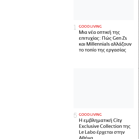
GOOD LIVING
Μια νέα οπτική της
επιτυχίας: Πώς Gen Zs
και Millennials αλλάζουν
το τοπίο της εργασίας
GOOD LIVING
Η εμβληματική City
Exclusive Collection της
Le Labo έρχεται στην
Αθήνα