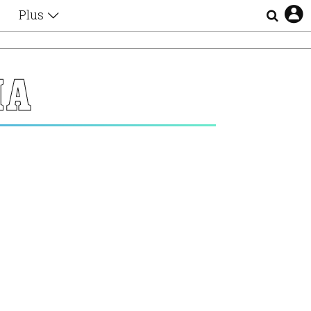
Plus
Θέματα
Συνεντεύξεις
Videos
MA
τα
Αφιερώματα
Ζώδια
Εξομολογήσεις
Blogs
η
Οι Αθηναίοι
Απώλειες
Lgbtqi+
Επιλογές