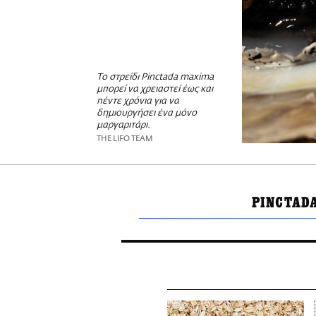
Το στρείδι Pinctada maxima
μπορεί να χρειαστεί έως και
πέντε χρόνια για να
δημιουργήσει ένα μόνο
μαργαριτάρι.
THE LIFO TEAM
PINCTAD