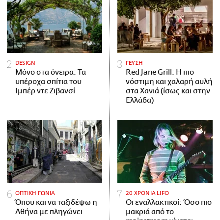
DESIGN
ΓΕΥΣΗ
Μόνο στα όνειρα: Τα
Red Jane Grill: Η πιο
υπέροχα σπίτια του
νόστιμη και χαλαρή αυλή
Ιμπέρ ντε Ζιβανσί
στα Χανιά (ίσως και στην
Ελλάδα)
ΟΠΤΙΚΗ ΓΩΝΙΑ
20 ΧΡΟΝΙΑ LIFO
Όπου και να ταξιδέψω η
Οι εναλλακτικοί: Όσο πιο
Αθήνα με πληγώνει
μακριά από το