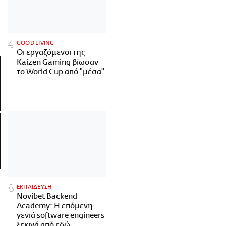
GOOD LIVING
Οι εργαζόμενοι της
Kaizen Gaming βίωσαν
το World Cup από "μέσα"
ΕΚΠΑΙΔΕΥΣΗ
Novibet Backend
Academy: Η επόμενη
γενιά software engineers
ξεκινά από εδώ