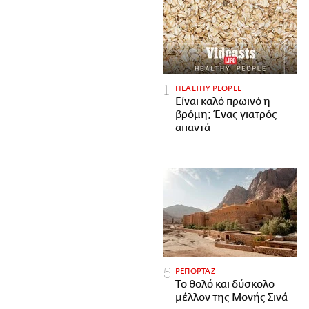
HEALTHY PEOPLE
Είναι καλό πρωινό η
βρόμη; Ένας γιατρός
απαντά
ΡΕΠΟΡΤΑΖ
Το θολό και δύσκολο
μέλλον της Μονής Σινά