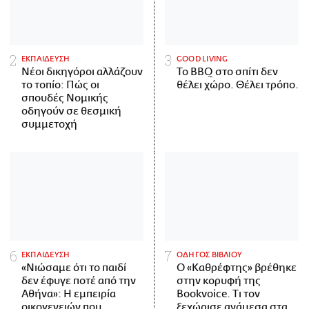
ΕΚΠΑΙΔΕΥΣΗ
GOOD LIVING
Νέοι δικηγόροι αλλάζουν
Το BBQ στο σπίτι δεν
το τοπίο: Πώς οι
θέλει χώρο. Θέλει τρόπο.
σπουδές Νομικής
οδηγούν σε θεσμική
συμμετοχή
ΕΚΠΑΙΔΕΥΣΗ
ΟΔΗΓΟΣ ΒΙΒΛΙΟΥ
«Νιώσαμε ότι το παιδί
Ο «Καθρέφτης» βρέθηκε
δεν έφυγε ποτέ από την
στην κορυφή της
Αθήνα»: Η εμπειρία
Bookvoice. Τι τον
οικογενειών που
ξεχώρισε ανάμεσα στα