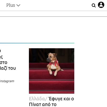
Plus
Θέματα
Συνεντεύξεις
Videos
τα
Αφιερώματα
Ζώδια
Εξομολογήσεις
Blogs
η
Ο
Οι Αθηναίοι
ης
Απώλειες
στο
Lgbtqi+
αζί του
Επιλογές
Instagram
Ελλάδα
Έφυγε και ο
Πίνατ από το