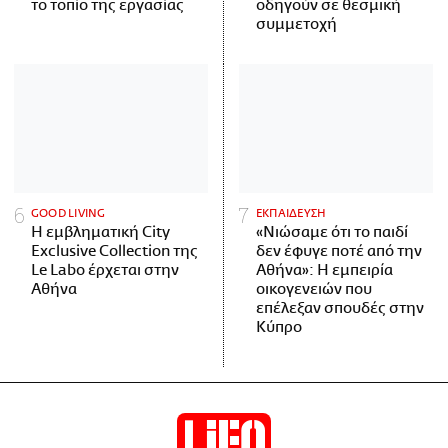
το τοπίο της εργασίας
οδηγούν σε θεσμική
συμμετοχή
GOOD LIVING
ΕΚΠΑΙΔΕΥΣΗ
Η εμβληματική City
«Νιώσαμε ότι το παιδί
Exclusive Collection της
δεν έφυγε ποτέ από την
Le Labo έρχεται στην
Αθήνα»: Η εμπειρία
Αθήνα
οικογενειών που
επέλεξαν σπουδές στην
Κύπρο