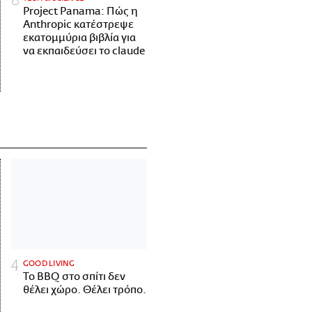
Project Panama: Πώς η
Anthropic κατέστρεψε
εκατομμύρια βιβλία για
να εκπαιδεύσει το claude
GOOD LIVING
Το BBQ στο σπίτι δεν
θέλει χώρο. Θέλει τρόπο.