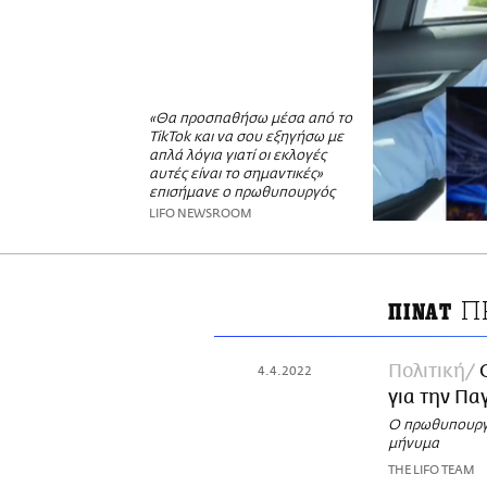
«Θα προσπαθήσω μέσα από το
TikTok και να σου εξηγήσω με
απλά λόγια γιατί οι εκλογές
αυτές είναι το σημαντικές»
επισήμανε ο πρωθυπουργός
LIFO NEWSROOM
Π
ΠΙΝΑΤ
Πολιτική
4.4.2022
για την Π
Ο πρωθυπουργό
μήνυμα
THE LIFO TEAM