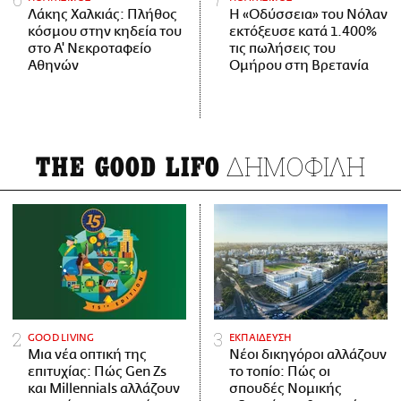
Λάκης Χαλκιάς: Πλήθος
Η «Οδύσσεια» του Νόλαν
κόσμου στην κηδεία του
εκτόξευσε κατά 1.400%
στο Α' Νεκροταφείο
τις πωλήσεις του
Αθηνών
Ομήρου στη Βρετανία
ΔΗΜΟΦΙΛΗ
THE GOOD LIFO
GOOD LIVING
ΕΚΠΑΙΔΕΥΣΗ
Μια νέα οπτική της
Νέοι δικηγόροι αλλάζουν
επιτυχίας: Πώς Gen Zs
το τοπίο: Πώς οι
και Millennials αλλάζουν
σπουδές Νομικής