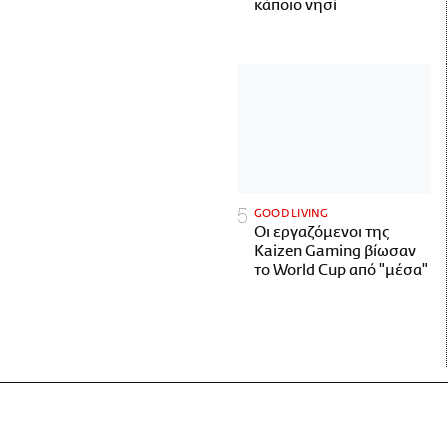
κάποιο νησί
GOOD LIVING
Οι εργαζόμενοι της
Kaizen Gaming βίωσαν
το World Cup από "μέσα"