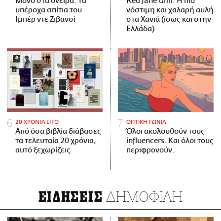
Μόνο στα όνειρα: Τα
Red Jane Grill: Η πιο
υπέροχα σπίτια του
νόστιμη και χαλαρή αυλή
Ιμπέρ ντε Ζιβανσί
στα Χανιά (ίσως και στην
Ελλάδα)
20 ΧΡΟΝΙΑ LIFO
ΟΠΤΙΚΗ ΓΩΝΙΑ
Από όσα βιβλία διάβασες
Όλοι ακολουθούν τους
τα τελευταία 20 χρόνια,
influencers. Και όλοι τους
αυτό ξεχωρίζεις
περιφρονούν.
ΔΗΜΟΦΙΛΗ
ΕΙΔΗΣΕΙΣ