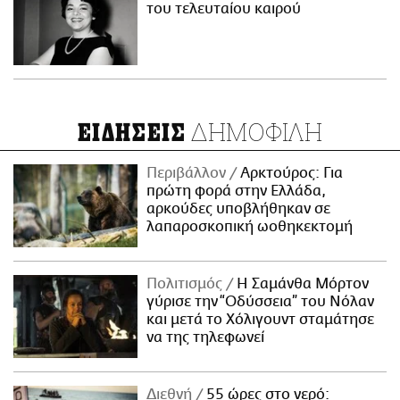
του τελευταίου καιρού
ΔΗΜΟΦΙΛΗ
ΕΙΔΗΣΕΙΣ
Περιβάλλον
Αρκτούρος: Για
πρώτη φορά στην Ελλάδα,
αρκούδες υποβλήθηκαν σε
λαπαροσκοπική ωοθηκεκτομή
Πολιτισμός
Η Σαμάνθα Μόρτον
γύρισε την “Οδύσσεια” του Νόλαν
και μετά το Χόλιγουντ σταμάτησε
να της τηλεφωνεί
Διεθνή
55 ώρες στο νερό: