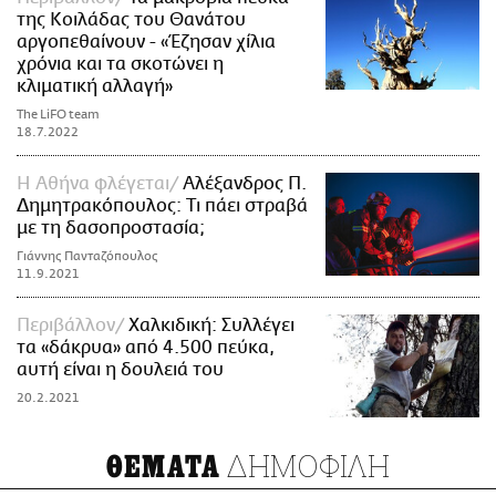
της Κοιλάδας του Θανάτου
αργοπεθαίνουν - «Έζησαν χίλια
χρόνια και τα σκοτώνει η
κλιματική αλλαγή»
The LiFO team
18.7.2022
Η Αθήνα φλέγεται
Αλέξανδρος Π.
Δημητρακόπουλος: Τι πάει στραβά
με τη δασοπροστασία;
Γιάννης Πανταζόπουλος
11.9.2021
Περιβάλλον
Χαλκιδική: Συλλέγει
τα «δάκρυα» από 4.500 πεύκα,
αυτή είναι η δουλειά του
20.2.2021
ΔΗΜΟΦΙΛΗ
ΘΕΜΑΤΑ