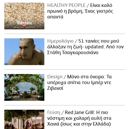
HEALTHY PEOPLE
Είναι καλό
πρωινό η βρόμη; Ένας γιατρός
απαντά
Ημερολόγιο
51 ταινίες που μού
άλλαξαν τη ζωή- updated. Aπό τον
Στάθη Τσαγκαρουσιάνο
Design
Μόνο στα όνειρα: Τα
υπέροχα σπίτια του Ιμπέρ ντε
Ζιβανσί
Γεύση
Red Jane Grill: Η πιο
νόστιμη και χαλαρή αυλή στα
Χανιά (ίσως και στην Ελλάδα)