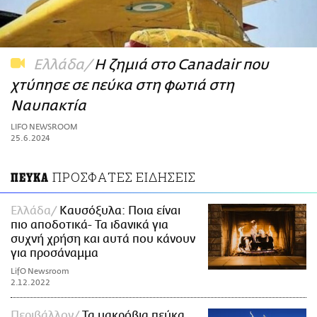
ΑΜΠΑ
PRINT
Ελλάδα
Η ζημιά στο Canadair που
χτύπησε σε πεύκα στη φωτιά στη
Ναυπακτία
LIFO NEWSROOM
25.6.2024
ΠΡΟΣΦΑΤΕΣ ΕΙΔΗΣΕΙΣ
ΠΕΥΚΑ
Ελλάδα
Καυσόξυλα: Ποια είναι
πιο αποδοτικά- Τα ιδανικά για
συχνή χρήση και αυτά που κάνουν
για προσάναμμα
LifO Newsroom
2.12.2022
Περιβάλλον
Τα μακρόβια πεύκα