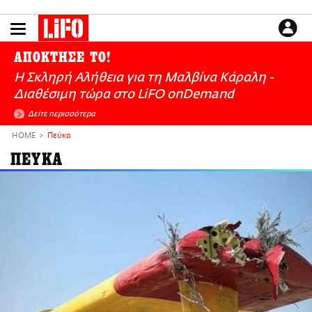
Παράκαμψη
προς
το
ΕΙΔΗΣΕΙΣ
κυρίως
ΑΠΟΚΤΗΣΕ ΤΟ!
περιεχόμενο
CULTURE
Η Σκληρή Αλήθεια για τη Μαλβίνα Κάραλη -
ΑΠΟΨΕΙΣ
Διαθέσιμη τώρα στo LiFO onDemand
ΤΡΟΠΟΣ ΖΩΗΣ
Δείτε περισσότερα
PODCASTS
HOME
Πεύκα
Plus
ΠΕΥΚΑ
LIFO SHOP
NEWSLETTER
ΜΙΚΡΟΠΡΑΓΜΑΤΑ
THE GOOD LIFO
LIFOLAND
CITY GUIDE