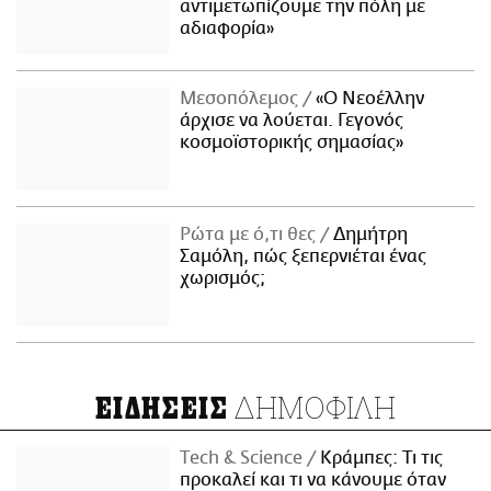
αντιμετωπίζουμε την πόλη με
αδιαφορία»
Μεσοπόλεμος
«Ο Νεοέλλην
άρχισε να λούεται. Γεγονός
κοσμοϊστορικής σημασίας»
Ρώτα με ό,τι θες
Δημήτρη
Σαμόλη, πώς ξεπερνιέται ένας
χωρισμός;
ΔΗΜΟΦΙΛΗ
ΕΙΔΗΣΕΙΣ
Τech & Science
Κράμπες: Τι τις
προκαλεί και τι να κάνουμε όταν