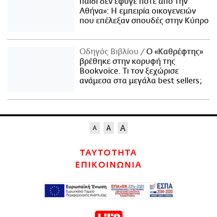
παιδί δεν έφυγε ποτέ από την
Αθήνα»: Η εμπειρία οικογενειών
που επέλεξαν σπουδές στην Κύπρο
Οδηγός Βιβλίου
Ο «Καθρέφτης»
βρέθηκε στην κορυφή της
Bookvoice. Τι τον ξεχώρισε
ανάμεσα στα μεγάλα best sellers;
ΤΑΥΤΟΤΗΤΑ
ΕΠΙΚΟΙΝΩΝΙΑ