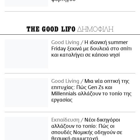
ΔΗΜΟΦΙΛΗ
THE GOOD LIFO
Good Living
Η ιδανική summer
Friday ξεκινά με δουλειά στο σπίτι
και καταλήγει σε κάποιο νησί
Good Living
Μια νέα οπτική της
επιτυχίας: Πώς Gen Zs και
Millennials αλλάζουν το τοπίο της
εργασίας
Εκπαίδευση
Νέοι δικηγόροι
αλλάζουν το τοπίο: Πώς οι
σπουδές Νομικής οδηγούν σε
θεσμική συμμετοχή