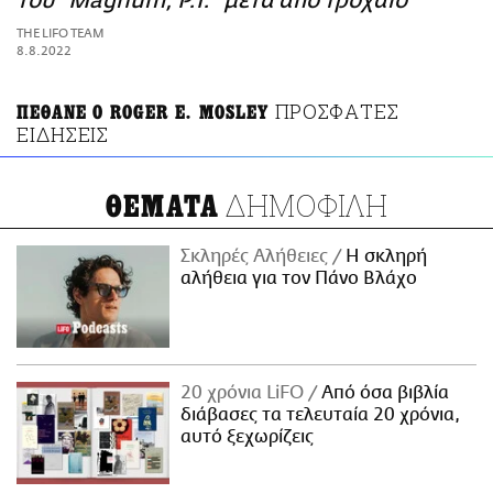
του "Magnum, P.I." μετά από τροχαίο
ΑΜΠΑ
THE LIFO TEAM
PRINT
8.8.2022
ΠΡΟΣΦΑΤΕΣ
ΠΕΘΑΝΕ Ο ROGER E. MOSLEY
ΕΙΔΗΣΕΙΣ
ΔΗΜΟΦΙΛΗ
ΘΕΜΑΤΑ
Σκληρές Αλήθειες
H σκληρή
αλήθεια για τον Πάνο Βλάχο
20 χρόνια LiFO
Από όσα βιβλία
διάβασες τα τελευταία 20 χρόνια,
αυτό ξεχωρίζεις