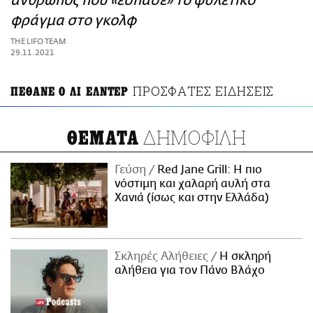
άνθρωπος που «έσπασε» το φυλετικό
ΑΜΠΑ
φράγμα στο γκολφ
PRINT
THE LIFO TEAM
29.11.2021
ΠΡΟΣΦΑΤΕΣ ΕΙΔΗΣΕΙΣ
ΠΕΘΑΝΕ Ο ΛΙ ΕΛΝΤΕΡ
ΔΗΜΟΦΙΛΗ
ΘΕΜΑΤΑ
Γεύση
Red Jane Grill: Η πιο
νόστιμη και χαλαρή αυλή στα
Χανιά (ίσως και στην Ελλάδα)
Σκληρές Αλήθειες
H σκληρή
αλήθεια για τον Πάνο Βλάχο