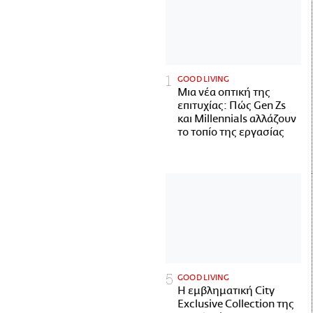
GOOD LIVING
Μια νέα οπτική της
επιτυχίας: Πώς Gen Zs
και Millennials αλλάζουν
το τοπίο της εργασίας
GOOD LIVING
Η εμβληματική City
Exclusive Collection της