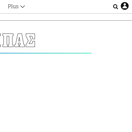
Plus
Θέματα
Συνεντεύξεις
Videos
ΜΠΑΣ
τα
Αφιερώματα
Ζώδια
Εξομολογήσεις
Blogs
η
Οι Αθηναίοι
Απώλειες
Lgbtqi+
Επιλογές