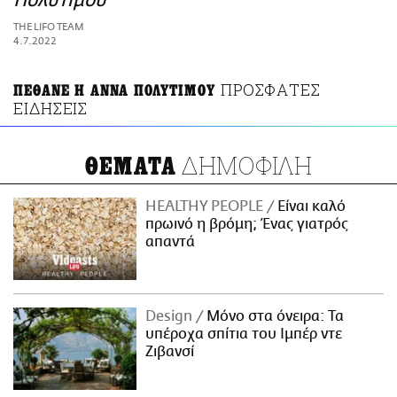
Πολυτίμου
ΑΜΠΑ
THE LIFO TEAM
PRINT
4.7.2022
ΠΡΟΣΦΑΤΕΣ
ΠΕΘΑΝΕ Η ΑΝΝΑ ΠΟΛΥΤΙΜΟΥ
ΕΙΔΗΣΕΙΣ
ΔΗΜΟΦΙΛΗ
ΘΕΜΑΤΑ
HEALTHY PEOPLE
Είναι καλό
πρωινό η βρόμη; Ένας γιατρός
απαντά
Design
Μόνο στα όνειρα: Τα
υπέροχα σπίτια του Ιμπέρ ντε
Ζιβανσί