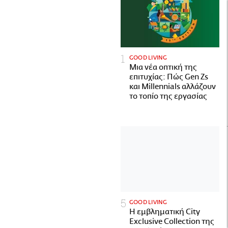
GOOD LIVING
Μια νέα οπτική της
επιτυχίας: Πώς Gen Zs
και Millennials αλλάζουν
το τοπίο της εργασίας
GOOD LIVING
Η εμβληματική City
Exclusive Collection της