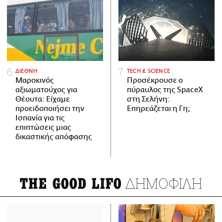
ΔΙΕΘΝΗ
ΤECH & SCIENCE
Μαροκινός
Προσέκρουσε ο
αξιωματούχος για
πύραυλος της SpaceX
Θέουτα: Είχαμε
στη Σελήνη:
προειδοποιήσει την
Επηρεάζεται η Γη;
Ισπανία για τις
επιπτώσεις μιας
δικαστικής απόφασης
ΔΗΜΟΦΙΛΗ
THE GOOD LIFO