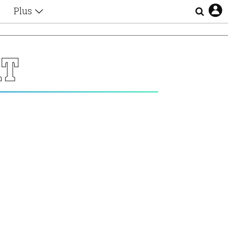
Plus
Θέματα
Συνεντεύξεις
Videos
ΑΤ
τα
Αφιερώματα
Ζώδια
Εξομολογήσεις
Blogs
η
Οι Αθηναίοι
Απώλειες
Lgbtqi+
Επιλογές