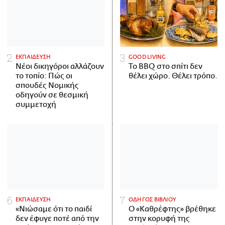
ΕΚΠΑΙΔΕΥΣΗ
GOOD LIVING
Νέοι δικηγόροι αλλάζουν
Το BBQ στο σπίτι δεν
το τοπίο: Πώς οι
θέλει χώρο. Θέλει τρόπο.
σπουδές Νομικής
οδηγούν σε θεσμική
συμμετοχή
ΕΚΠΑΙΔΕΥΣΗ
ΟΔΗΓΟΣ ΒΙΒΛΙΟΥ
«Νιώσαμε ότι το παιδί
Ο «Καθρέφτης» βρέθηκε
δεν έφυγε ποτέ από την
στην κορυφή της