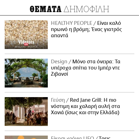
ΔΗΜΟΦΙΛΗ
ΘΕΜΑΤΑ
HEALTHY PEOPLE
Είναι καλό
πρωινό η βρόμη; Ένας γιατρός
απαντά
Design
Μόνο στα όνειρα: Τα
υπέροχα σπίτια του Ιμπέρ ντε
Ζιβανσί
Γεύση
Red Jane Grill: Η πιο
νόστιμη και χαλαρή αυλή στα
Χανιά (ίσως και στην Ελλάδα)
Είκοσι χρόνια LIFO
Tρεις