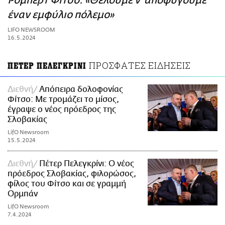
Ρόμπερτ Φίτσο: «Θέλουμε ν' αποφύγουμε
ΑΜΠΑ
έναν εμφύλιο πόλεμο»
PRINT
LIFO NEWSROOM
16.5.2024
ΠΡΟΣΦΑΤΕΣ ΕΙΔΗΣΕΙΣ
ΠΕΤΕΡ ΠΕΛΕΓΚΡΙΝΙ
Διεθνή
Απόπειρα δολοφονίας
Φίτσο: Με τρομάζει το μίσος,
έγραψε ο νέος πρόεδρος της
Σλοβακίας
LifO Newsroom
15.5.2024
Διεθνή
Πέτερ Πελεγκρίνι: Ο νέος
πρόεδρος Σλοβακίας, φιλορώσος,
φίλος του Φίτσο και σε γραμμή
Ορμπάν
LifO Newsroom
7.4.2024