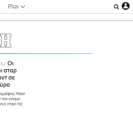
Plus
Θέματα
Συνεντεύξεις
Videos
GH
τα
Αφιερώματα
Ζώδια
Εξομολογήσεις
Blogs
η
s
Οι
Οι Αθηναίοι
ι σταρ
Απώλειες
υντ σε
Lgbtqi+
αύρο
Επιλογές
ογράφος Peter
ι τον κόσμο
ους σταρ της