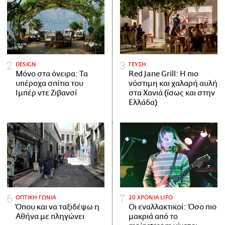
DESIGN
ΓΕΥΣΗ
Μόνο στα όνειρα: Τα
Red Jane Grill: Η πιο
υπέροχα σπίτια του
νόστιμη και χαλαρή αυλή
Ιμπέρ ντε Ζιβανσί
στα Χανιά (ίσως και στην
Ελλάδα)
ΟΠΤΙΚΗ ΓΩΝΙΑ
20 ΧΡΟΝΙΑ LIFO
Όπου και να ταξιδέψω η
Οι εναλλακτικοί: Όσο πιο
Αθήνα με πληγώνει
μακριά από το