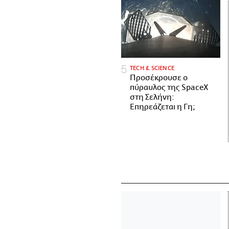
ΤECH & SCIENCE
Προσέκρουσε ο
πύραυλος της SpaceX
στη Σελήνη:
Επηρεάζεται η Γη;