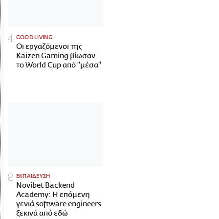
GOOD LIVING
Οι εργαζόμενοι της
Kaizen Gaming βίωσαν
το World Cup από "μέσα"
ΕΚΠΑΙΔΕΥΣΗ
Novibet Backend
Academy: Η επόμενη
γενιά software engineers
ξεκινά από εδώ