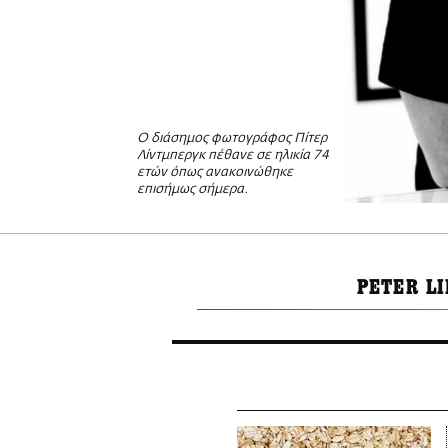
Ο διάσημος φωτογράφος Πίτερ
Λίντμπεργκ πέθανε σε ηλικία 74
ετών όπως ανακοινώθηκε
επισήμως σήμερα.
PETER L