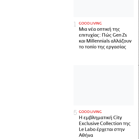
GOOD LIVING
Μια νέα οπτική της
επιτυχίας: Πώς Gen Zs
και Millennials αλλάζουν
το τοπίο της εργασίας
GOOD LIVING
Η εμβληματική City
Exclusive Collection της
Le Labo έρχεται στην
Αθήνα