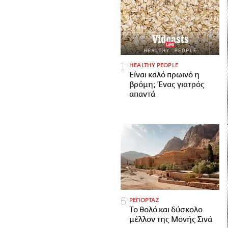
HEALTHY PEOPLE
Είναι καλό πρωινό η
βρόμη; Ένας γιατρός
απαντά
ΡΕΠΟΡΤΑΖ
Το θολό και δύσκολο
μέλλον της Μονής Σινά