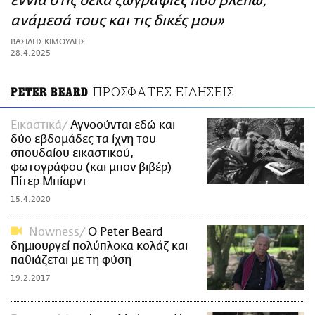
εννιά στις δέκα ζωγραφιές που βλέπω,
ΑΜΠΑ
ανάμεσά τους και τις δικές μου»
PRINT
ΒΑΣΙΛΗΣ ΚΙΜΟΥΛΗΣ
28.4.2025
ΠΡΟΣΦΑΤΕΣ ΕΙΔΗΣΕΙΣ
PETER BEARD
Εικαστικά
Αγνοούνται εδώ και
δύο εβδομάδες τα ίχνη του
σπουδαίου εικαστικού,
φωτογράφου (και μπον βιβέρ)
Πίτερ Μπίαρντ
15.4.2020
Nowness
Ο Peter Beard
δημιουργεί πολύπλοκα κολάζ και
παθιάζεται με τη φύση
19.2.2017