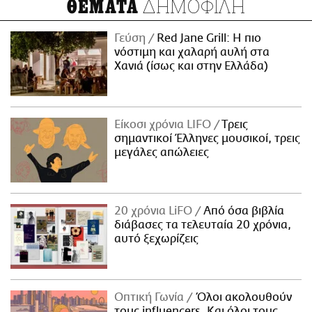
ΔΗΜΟΦΙΛΗ
ΘΕΜΑΤΑ
Γεύση
Red Jane Grill: Η πιο
νόστιμη και χαλαρή αυλή στα
Χανιά (ίσως και στην Ελλάδα)
Είκοσι χρόνια LIFO
Tρεις
σημαντικοί Έλληνες μουσικοί, τρεις
μεγάλες απώλειες
20 χρόνια LiFO
Από όσα βιβλία
διάβασες τα τελευταία 20 χρόνια,
αυτό ξεχωρίζεις
Οπτική Γωνία
Όλοι ακολουθούν
τους influencers. Και όλοι τους