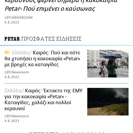
κεραυνούς φέρνει σήμερα η κακοκαιρία
ΑΜΠΑ
Petar- Πού επιμένει ο καύσωνας
PRINT
LIFO NEWSROOM
5.8.2023
ΠΡΟΣΦΑΤΕΣ ΕΙΔΗΣΕΙΣ
PETAR
Ελλάδα
Καιρός: Πού και πότε
θα χτυπήσει η κακοκαιρία «Petar»
με βροχές κα καταιγίδες
LifO Newsroom
4.8.2023
Ελλάδα
Καιρός: Έκτακτο της ΕΜΥ
για την κακοκαιρία «Petar» -
Καταιγίδες, χαλάζι και πολλοί
κεραυνοί
LifO Newsroom
4.8.2023