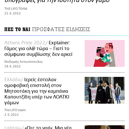
υπογραφές για την ισότητα στον γάμο
ΑΜΠΑ
THE LIFO TEAM
PRINT
21.6.2022
ΠΡΟΣΦΑΤΕΣ ΕΙΔΗΣΕΙΣ
ΠΕΣ ΤΟ ΝΑΙ
Athens Pride 2022
Explainer:
Γάμος για ολ@ τώρα – Γιατί το
σύμφωνο συμβίωσης δεν αρκεί
Θοδωρής Αντωνόπουλος
18.6.2022
Ελλάδα
Ιερείς έστειλαν
ομοφοβική επιστολή στον
Μητσοτάκη για την καμπάνια
Καπουτζίδη υπέρ των ΛΟΑΤΚΙ
γάμων
The LiFO team
2.5.2022
Lgbtqi+
«Πες το ναι!»: Μια νέα