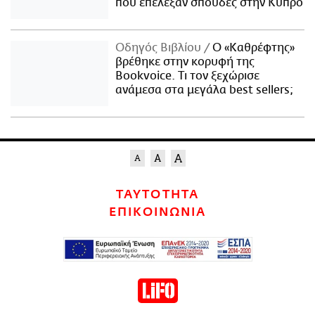
που επέλεξαν σπουδές στην Κύπρο
Οδηγός Βιβλίου
Ο «Καθρέφτης»
βρέθηκε στην κορυφή της
Bookvoice. Τι τον ξεχώρισε
ανάμεσα στα μεγάλα best sellers;
ΤΑΥΤΟΤΗΤΑ
ΕΠΙΚΟΙΝΩΝΙΑ