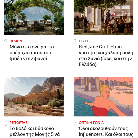
DESIGN
ΓΕΥΣΗ
Μόνο στα όνειρα: Τα
Red Jane Grill: Η πιο
υπέροχα σπίτια του
νόστιμη και χαλαρή αυλή
Ιμπέρ ντε Ζιβανσί
στα Χανιά (ίσως και στην
Ελλάδα)
ΡΕΠΟΡΤΑΖ
ΟΠΤΙΚΗ ΓΩΝΙΑ
Το θολό και δύσκολο
Όλοι ακολουθούν τους
μέλλον της Μονής Σινά
influencers. Και όλοι τους