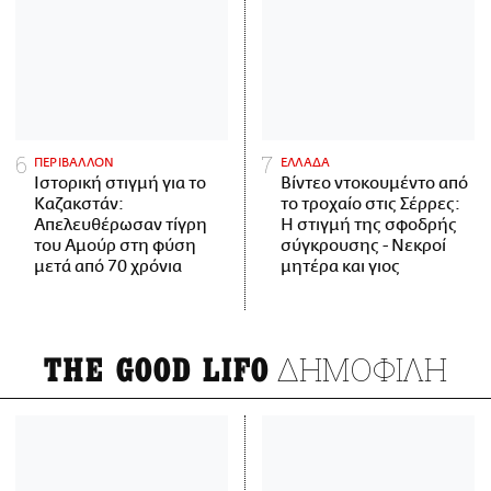
ΠΕΡΙΒΑΛΛΟΝ
ΕΛΛΑΔΑ
Ιστορική στιγμή για το
Βίντεο ντοκουμέντο από
Καζακστάν:
το τροχαίο στις Σέρρες:
Απελευθέρωσαν τίγρη
Η στιγμή της σφοδρής
του Αμούρ στη φύση
σύγκρουσης - Νεκροί
μετά από 70 χρόνια
μητέρα και γιος
ΔΗΜΟΦΙΛΗ
THE GOOD LIFO