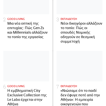
GOOD LIVING
ΕΚΠΑΙΔΕΥΣΗ
Μια νέα οπτική της
Νέοι δικηγόροι αλλάζουν
επιτυχίας: Πώς Gen Zs
το τοπίο: Πώς οι
και Millennials αλλάζουν
σπουδές Νομικής
το τοπίο της εργασίας
οδηγούν σε θεσμική
συμμετοχή
GOOD LIVING
ΕΚΠΑΙΔΕΥΣΗ
Η εμβληματική City
«Νιώσαμε ότι το παιδί
Exclusive Collection της
δεν έφυγε ποτέ από την
Le Labo έρχεται στην
Αθήνα»: Η εμπειρία
Αθήνα
οικογενειών που