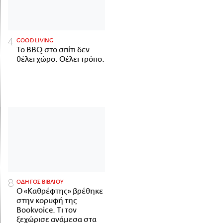
GOOD LIVING
Το BBQ στο σπίτι δεν
θέλει χώρο. Θέλει τρόπο.
ΟΔΗΓΟΣ ΒΙΒΛΙΟΥ
Ο «Καθρέφτης» βρέθηκε
στην κορυφή της
Bookvoice. Τι τον
ξεχώρισε ανάμεσα στα