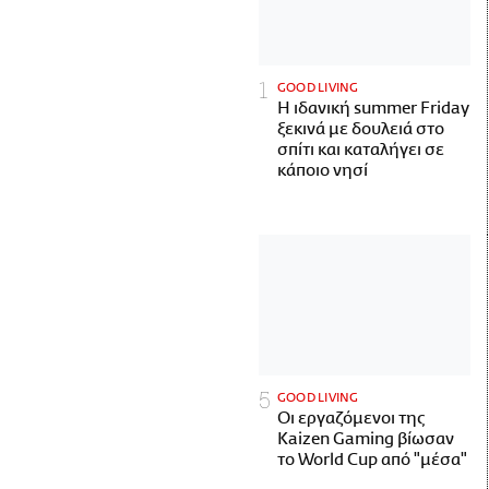
GOOD LIVING
Η ιδανική summer Friday
ξεκινά με δουλειά στο
σπίτι και καταλήγει σε
κάποιο νησί
GOOD LIVING
Οι εργαζόμενοι της
Kaizen Gaming βίωσαν
το World Cup από "μέσα"