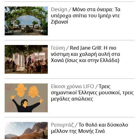
Design
Μόνο στα όνειρα: Τα
υπέροχα σπίτια του Ιμπέρ ντε
Ζιβανσί
Γεύση
Red Jane Grill: Η πιο
νόστιμη και χαλαρή αυλή στα
Χανιά (ίσως και στην Ελλάδα)
Είκοσι χρόνια LIFO
Tρεις
σημαντικοί Έλληνες μουσικοί, τρεις
μεγάλες απώλειες
Ρεπορτάζ
Το θολό και δύσκολο
μέλλον της Μονής Σινά