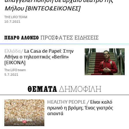
απαγγέλει ποίηση σε αρχαίο θέατρο της
ΑΜΠΑ
Μήλου [ΒΙΝΤΕΟ&ΕΙΚΟΝΕΣ]
PRINT
THE LIFO TEAM
10.7.2021
ΠΡΟΣΦΑΤΕΣ ΕΙΔΗΣΕΙΣ
ΠΕΔΡΟ ΑΛΟΝΣΟ
Ελλάδα
La Casa de Papel: Στην
Αθήνα ο τηλεoπτικός «Berlin»
[ΕΙΚΟΝΑ]
The LiFO team
5.7.2021
ΔΗΜΟΦΙΛΗ
ΘΕΜΑΤΑ
HEALTHY PEOPLE
Είναι καλό
πρωινό η βρόμη; Ένας γιατρός
απαντά