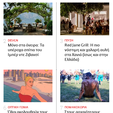
DESIGN
ΓΕΥΣΗ
Μόνο στα όνειρα: Τα
Red Jane Grill: Η πιο
υπέροχα σπίτια του
νόστιμη και χαλαρή αυλή
Ιμπέρ ντε Ζιβανσί
στα Χανιά (ίσως και στην
Ελλάδα)
ΟΠΤΙΚΗ ΓΩΝΙΑ
ΠΟΜΑΚΟΧΩΡΙΑ
Όλοι ακολουθούν τους
Στους αρχαιότερους