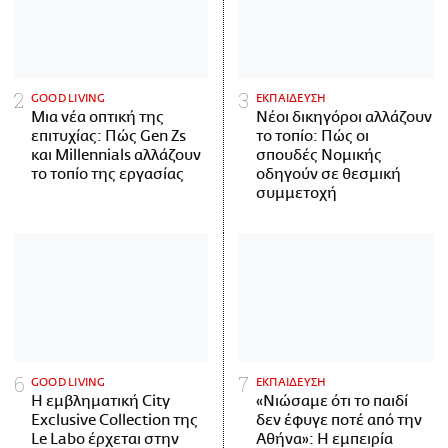
GOOD LIVING
ΕΚΠΑΙΔΕΥΣΗ
Μια νέα οπτική της
Νέοι δικηγόροι αλλάζουν
επιτυχίας: Πώς Gen Zs
το τοπίο: Πώς οι
και Millennials αλλάζουν
σπουδές Νομικής
το τοπίο της εργασίας
οδηγούν σε θεσμική
συμμετοχή
GOOD LIVING
ΕΚΠΑΙΔΕΥΣΗ
Η εμβληματική City
«Νιώσαμε ότι το παιδί
Exclusive Collection της
δεν έφυγε ποτέ από την
Le Labo έρχεται στην
Αθήνα»: Η εμπειρία