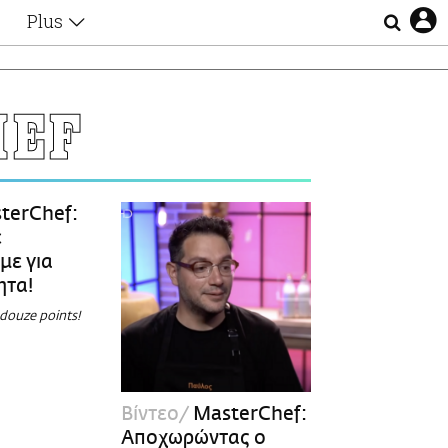
Plus
Θέματα
Συνεντεύξεις
Videos
HEF
τα
Αφιερώματα
Ζώδια
Εξομολογήσεις
Blogs
η
terChef:
Οι Αθηναίοι
ε
Απώλειες
με για
Lgbtqi+
ητα!
Επιλογές
douze points!
Βίντεο
MasterChef:
Αποχωρώντας ο