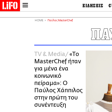
ΕΙΔΗΣΕΙΣ
C
LIFO SHOP
Ελλάδα
Ο
Διεθνή
Μ
NEWSLETTER
HOME
Παύλος MasterChef
Πολιτική
Θ
ΜΙΚΡΟΠΡΑΓΜΑΤΑ
ΠΑ
Οικονομία
Ει
THE GOOD LIFO
Πολιτισμός
Βι
LIFOLAND
Αθλητισμός
Αρ
CITY GUIDE
& 
Περιβάλλον
TV & Media
«Το
D
ΑΜΠΑ
TV & Media
Φ
MasterChef ήταν
PRINT
Tech &
Science
για μένα ένα
European Lifo
κοινωνικό
πείραμα»: Ο
Παύλος Χάππιλος
στην πρώτη του
συνέντευξη