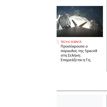
ΤECH & SCIENCE
Προσέκρουσε ο
πύραυλος της SpaceX
στη Σελήνη:
Επηρεάζεται η Γη;