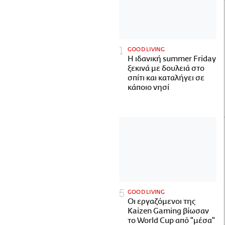
GOOD LIVING
Η ιδανική summer Friday
ξεκινά με δουλειά στο
σπίτι και καταλήγει σε
κάποιο νησί
GOOD LIVING
Οι εργαζόμενοι της
Kaizen Gaming βίωσαν
το World Cup από "μέσα"