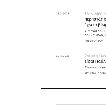
TV & Media
24.3.2021
περπατάς σ
έχω το βίω
«Το τι θα πουν
πουν οι δικοί 
THE LIFO TEAM
Οπτική Γων
19.3.2021
είσαι Παύλ
Είναι να απορε
ΧΡΙΣΤΙΝΑ ΓΑΛΑ