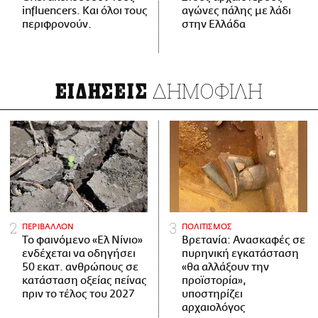
influencers. Και όλοι τους
αγώνες πάλης με λάδι
περιφρονούν.
στην Ελλάδα
ΔΗΜΟΦΙΛΗ
ΕΙΔΗΣΕΙΣ
ΠΕΡΙΒΑΛΛΟΝ
ΠΟΛΙΤΙΣΜΟΣ
Το φαινόμενο «Ελ Νίνιο»
Βρετανία: Ανασκαφές σε
ενδέχεται να οδηγήσει
πυρηνική εγκατάσταση
50 εκατ. ανθρώπους σε
«θα αλλάξουν την
κατάσταση οξείας πείνας
προϊστορία»,
πριν το τέλος του 2027
υποστηρίζει
αρχαιολόγος