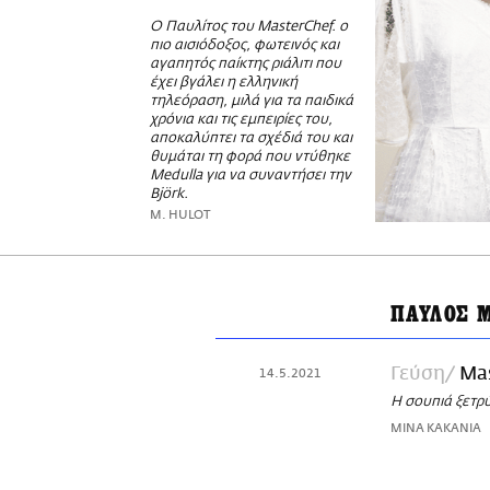
Ο Παυλίτος του MasterChef. ο
πιο αισιόδοξος, φωτεινός και
αγαπητός παίκτης ριάλιτι που
έχει βγάλει η ελληνική
τηλεόραση, μιλά για τα παιδικά
χρόνια και τις εμπειρίες του,
αποκαλύπτει τα σχέδιά του και
θυμάται τη φορά που ντύθηκε
Medulla για να συναντήσει την
Björk.
M. HULOT
ΠΑΥΛΟΣ 
Γεύση
Mas
14.5.2021
Η σουπιά ξετρύ
ΜΙΝΑ ΚΑΚΑΝΙΑ