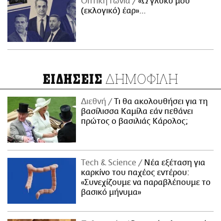
Οπτική Γωνία
«Ω γλυκύ μου
(εκλογικό) έαρ»…
ΔΗΜΟΦΙΛΗ
ΕΙΔΗΣΕΙΣ
Διεθνή
Τι θα ακολουθήσει για τη
βασίλισσα Καμίλα εάν πεθάνει
πρώτος ο βασιλιάς Κάρολος;
Τech & Science
Νέα εξέταση για
καρκίνο του παχέος εντέρου:
«Συνεχίζουμε να παραβλέπουμε το
βασικό μήνυμα»