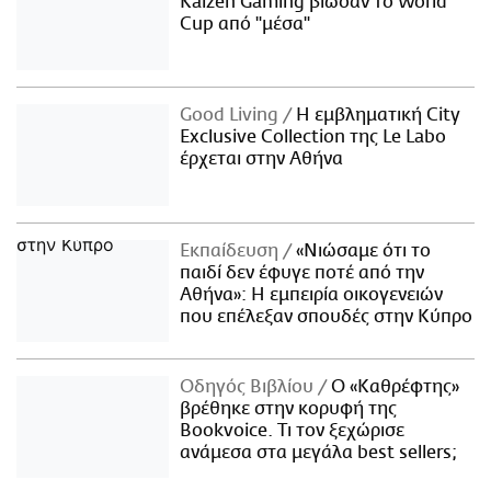
Kaizen Gaming βίωσαν το World
Cup από "μέσα"
Good Living
Η εμβληματική City
Exclusive Collection της Le Labo
έρχεται στην Αθήνα
Εκπαίδευση
«Νιώσαμε ότι το
παιδί δεν έφυγε ποτέ από την
Αθήνα»: Η εμπειρία οικογενειών
που επέλεξαν σπουδές στην Κύπρο
Οδηγός Βιβλίου
Ο «Καθρέφτης»
βρέθηκε στην κορυφή της
Bookvoice. Τι τον ξεχώρισε
ανάμεσα στα μεγάλα best sellers;