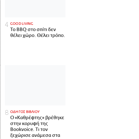
GOOD LIVING
Το BBQ στο σπίτι δεν
θέλει χώρο. Θέλει τρόπο.
ΟΔΗΓΟΣ ΒΙΒΛΙΟΥ
Ο «Καθρέφτης» βρέθηκε
στην κορυφή της
Bookvoice. Τι τον
ξεχώρισε ανάμεσα στα