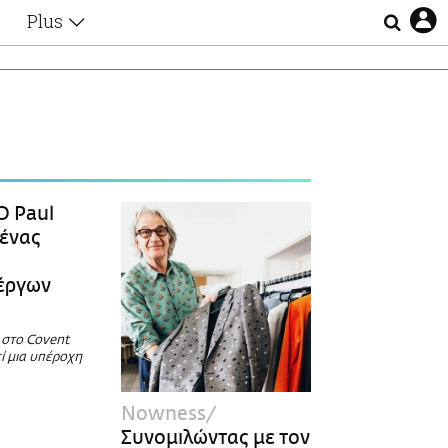
Plus
Θέματα
Συνεντεύξεις
Videos
τα
Αφιερώματα
Ζώδια
Εξομολογήσεις
Blogs
η
Ο Paul
Οι Αθηναίοι
 ένας
Απώλειες
Lgbtqi+
έργων
Επιλογές
 στο Covent
ί μια υπέροχη
Nowness
Συνομιλώντας με τον