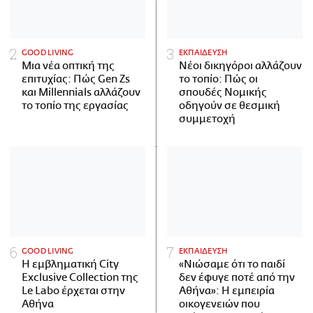
GOOD LIVING
ΕΚΠΑΙΔΕΥΣΗ
Μια νέα οπτική της
Νέοι δικηγόροι αλλάζουν
επιτυχίας: Πώς Gen Zs
το τοπίο: Πώς οι
και Millennials αλλάζουν
σπουδές Νομικής
το τοπίο της εργασίας
οδηγούν σε θεσμική
συμμετοχή
GOOD LIVING
ΕΚΠΑΙΔΕΥΣΗ
Η εμβληματική City
«Νιώσαμε ότι το παιδί
Exclusive Collection της
δεν έφυγε ποτέ από την
Le Labo έρχεται στην
Αθήνα»: Η εμπειρία
Αθήνα
οικογενειών που