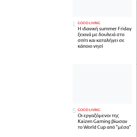
GOOD LIVING
Η ιδανική summer Friday
ξεκινά με δουλειά στο
σπίτι και καταλήγει σε
κάποιο νησί
GOOD LIVING
Οι εργαζόμενοι της
Kaizen Gaming βίωσαν
το World Cup από "μέσα"