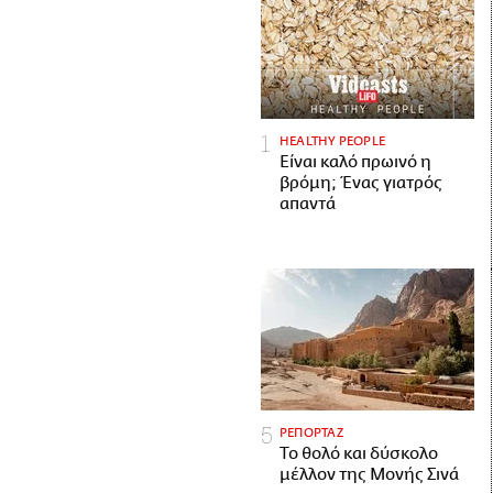
HEALTHY PEOPLE
Είναι καλό πρωινό η
βρόμη; Ένας γιατρός
απαντά
ΡΕΠΟΡΤΑΖ
Το θολό και δύσκολο
μέλλον της Μονής Σινά