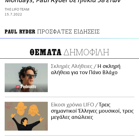
Mondays, Paul Ryder σε ηλικία 58 ετών
ΑΜΠΑ
THE LIFO TEAM
PRINT
15.7.2022
ΠΡΟΣΦΑΤΕΣ ΕΙΔΗΣΕΙΣ
PAUL RYDER
ΔΗΜΟΦΙΛΗ
ΘΕΜΑΤΑ
Σκληρές Αλήθειες
H σκληρή
αλήθεια για τον Πάνο Βλάχο
Είκοσι χρόνια LIFO
Tρεις
σημαντικοί Έλληνες μουσικοί, τρεις
μεγάλες απώλειες