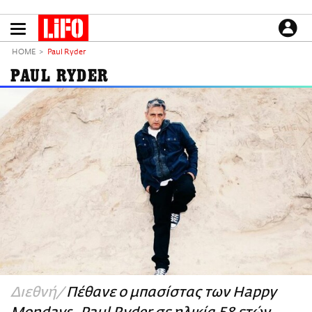
Παράκαμψη
προς
το
ΕΙΔΗΣΕΙΣ
κυρίως
HOME
Paul Ryder
περιεχόμενο
CULTURE
PAUL RYDER
ΑΠΟΨΕΙΣ
ΤΡΟΠΟΣ ΖΩΗΣ
PODCASTS
Plus
LIFO SHOP
NEWSLETTER
ΜΙΚΡΟΠΡΑΓΜΑΤΑ
THE GOOD LIFO
LIFOLAND
Διεθνή
Πέθανε ο μπασίστας των Happy
CITY GUIDE